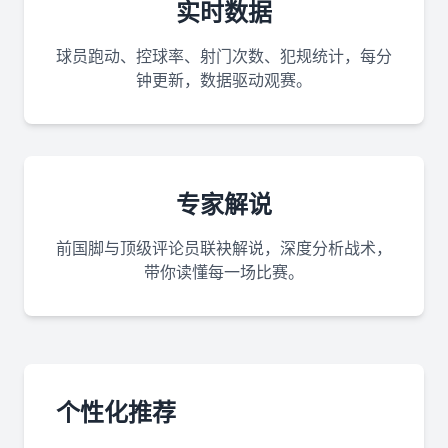
实时数据
球员跑动、控球率、射门次数、犯规统计，每分
钟更新，数据驱动观赛。
专家解说
前国脚与顶级评论员联袂解说，深度分析战术，
带你读懂每一场比赛。
个性化推荐