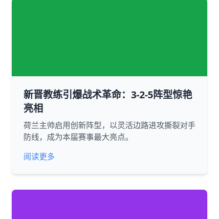
新晋教练引爆战术革命：3-2-5阵型惊艳
亮相
荷兰主帅启用创新阵型，以灵活边路进攻撕裂对手
防线，成为本届赛事最大亮点。
阅读更多