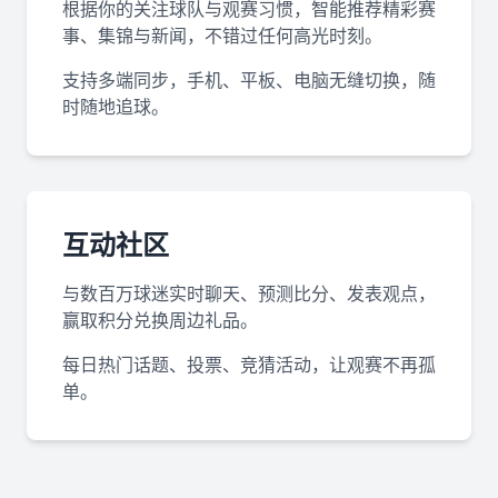
根据你的关注球队与观赛习惯，智能推荐精彩赛
事、集锦与新闻，不错过任何高光时刻。
支持多端同步，手机、平板、电脑无缝切换，随
时随地追球。
互动社区
与数百万球迷实时聊天、预测比分、发表观点，
赢取积分兑换周边礼品。
每日热门话题、投票、竞猜活动，让观赛不再孤
单。