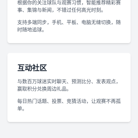
根据你的关注球队与观赛习惯，智能推荐精彩赛
事、集锦与新闻，不错过任何高光时刻。
支持多端同步，手机、平板、电脑无缝切换，随
时随地追球。
互动社区
与数百万球迷实时聊天、预测比分、发表观点，
赢取积分兑换周边礼品。
每日热门话题、投票、竞猜活动，让观赛不再孤
单。