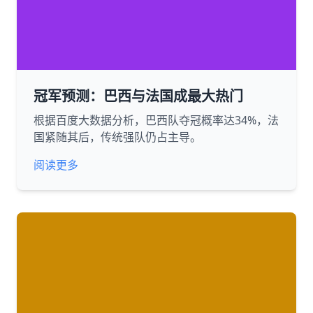
冠军预测：巴西与法国成最大热门
根据百度大数据分析，巴西队夺冠概率达34%，法
国紧随其后，传统强队仍占主导。
阅读更多