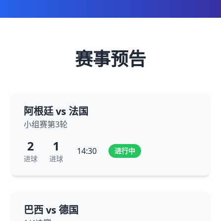
赛事预告
阿根廷 vs 法国
小组赛第3轮
2
1
14:30
进行中
进球
进球
巴西 vs 德国