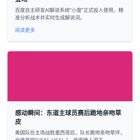
百度自主研发AI解说系统“小度”正式投入使用，精
准分析战术并实时生成解说词。
阅读更多
感动瞬间：东道主球员赛后跪地亲吻草
皮
美国队在主场战胜墨西哥后，队长跪地亲吻草坪，