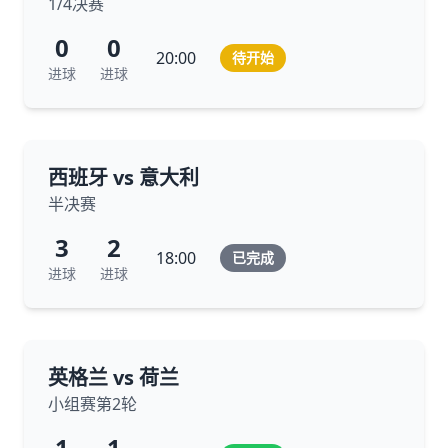
1/4决赛
0
0
20:00
待开始
进球
进球
西班牙 vs 意大利
半决赛
3
2
18:00
已完成
进球
进球
英格兰 vs 荷兰
小组赛第2轮
1
1