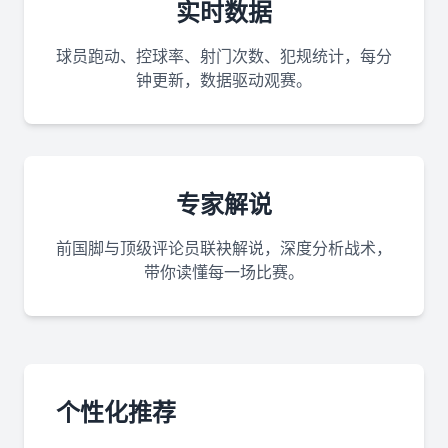
实时数据
球员跑动、控球率、射门次数、犯规统计，每分
钟更新，数据驱动观赛。
专家解说
前国脚与顶级评论员联袂解说，深度分析战术，
带你读懂每一场比赛。
个性化推荐