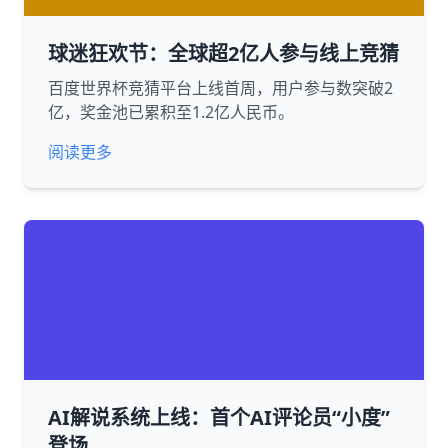
球迷狂欢节：全球超2亿人参与线上竞猜
百度世界杯竞猜平台上线首周，用户参与数突破2
亿，奖金池已累积至1.2亿人民币。
阅读更多
AI解说系统上线：首个AI评论员“小度”
登场