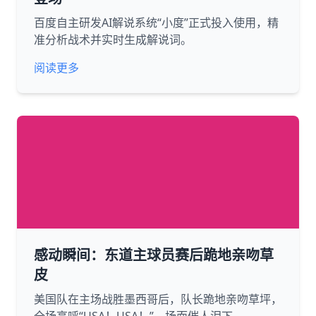
百度自主研发AI解说系统“小度”正式投入使用，精
准分析战术并实时生成解说词。
阅读更多
感动瞬间：东道主球员赛后跪地亲吻草
皮
美国队在主场战胜墨西哥后，队长跪地亲吻草坪，