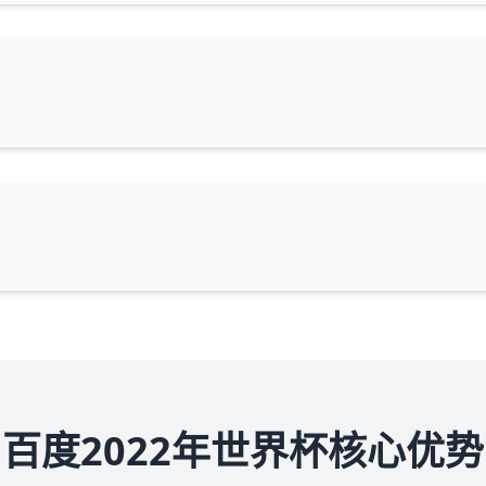
百度2022年世界杯核心优势