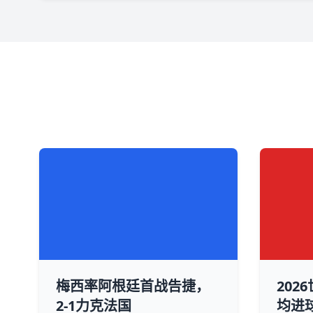
梅西率阿根廷首战告捷，
202
2-1力克法国
均进