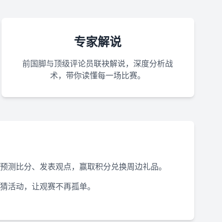
专家解说
前国脚与顶级评论员联袂解说，深度分析战
术，带你读懂每一场比赛。
预测比分、发表观点，赢取积分兑换周边礼品。
猜活动，让观赛不再孤单。