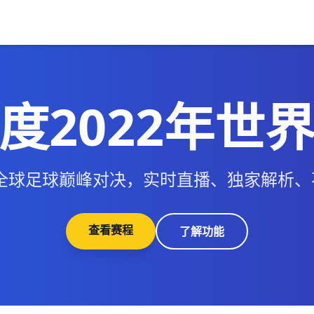
度2022年世
年全球足球巅峰对决，实时直播、独家解析
查看赛程
了解功能