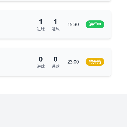
1
1
15:30
进行中
进球
进球
0
0
23:00
待开始
进球
进球