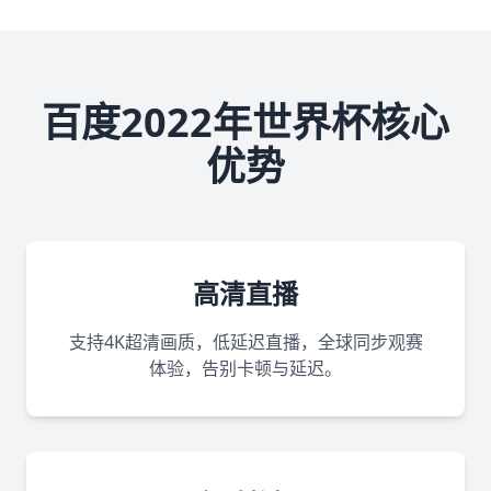
百度2022年世界杯核心
优势
高清直播
支持4K超清画质，低延迟直播，全球同步观赛
体验，告别卡顿与延迟。