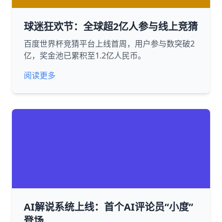
球迷狂欢节：全球超2亿人参与线上竞猜
百度世界杯竞猜平台上线首周，用户参与数突破2
亿，奖金池已累积至1.2亿人民币。
阅读更多
AI解说系统上线：首个AI评论员“小度”
登场