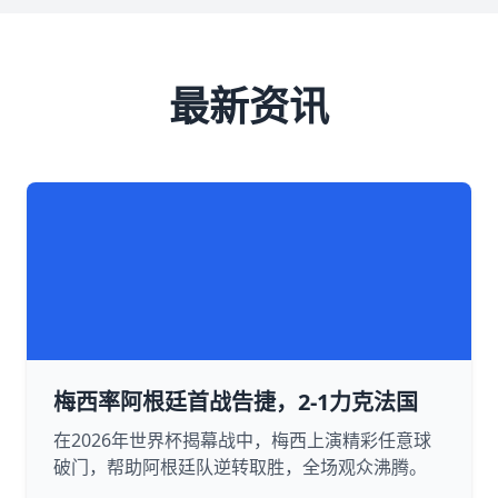
最新资讯
梅西率阿根廷首战告捷，2-1力克法国
在2026年世界杯揭幕战中，梅西上演精彩任意球
破门，帮助阿根廷队逆转取胜，全场观众沸腾。