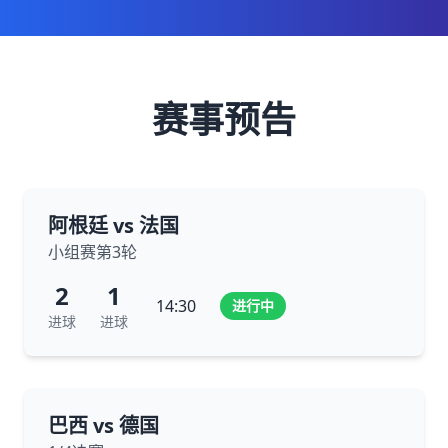
赛事预告
阿根廷 vs 法国
小组赛第3轮
2
1
14:30
进行中
进球
进球
巴西 vs 德国