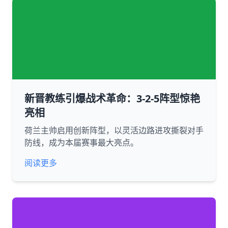
新晋教练引爆战术革命：3-2-5阵型惊艳
亮相
荷兰主帅启用创新阵型，以灵活边路进攻撕裂对手
防线，成为本届赛事最大亮点。
阅读更多