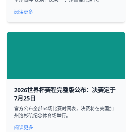
全场高呼“USA！USA！”，场面催人泪下。
阅读更多
2026世界杯赛程完整版公布：决赛定于
7月25日
官方公布全部64场比赛时间表，决赛将在美国加
州洛杉矶纪念体育场举行。
阅读更多