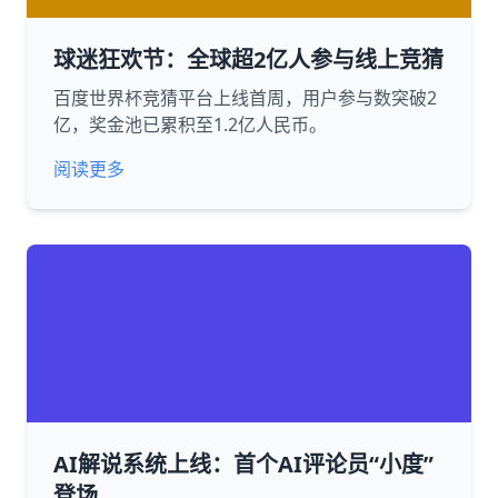
球迷狂欢节：全球超2亿人参与线上竞猜
百度世界杯竞猜平台上线首周，用户参与数突破2
亿，奖金池已累积至1.2亿人民币。
阅读更多
AI解说系统上线：首个AI评论员“小度”
登场