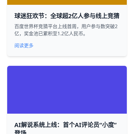
球迷狂欢节：全球超2亿人参与线上竞猜
百度世界杯竞猜平台上线首周，用户参与数突破2
亿，奖金池已累积至1.2亿人民币。
阅读更多
AI解说系统上线：首个AI评论员“小度”
登场