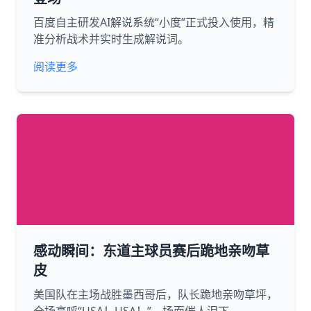
百度自主研发AI解说系统“小度”正式投入使用，精
准分析战术并实时生成解说词。
阅读更多
感动瞬间：东道主球员赛后跪地亲吻草
皮
美国队在主场战胜墨西哥后，队长跪地亲吻草坪，