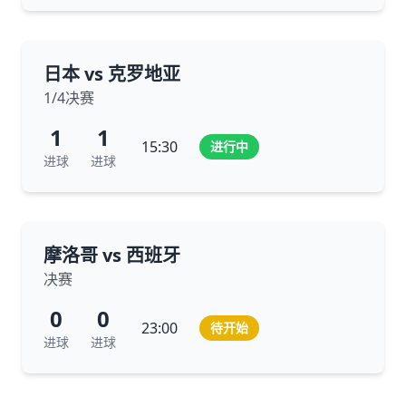
日本 vs 克罗地亚
1/4决赛
1
1
15:30
进行中
进球
进球
摩洛哥 vs 西班牙
决赛
0
0
23:00
待开始
进球
进球