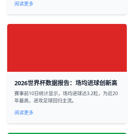
阅读更多
2026世界杯数据报告：场均进球创新高
赛事前10日统计显示，场均进球达3.2粒，为近20
年最高，进攻足球回归主流。
阅读更多