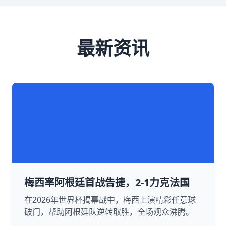
最新资讯
梅西率阿根廷首战告捷，2-1力克法国
在2026年世界杯揭幕战中，梅西上演精彩任意球
破门，帮助阿根廷队逆转取胜，全场观众沸腾。