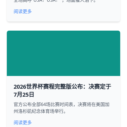
全场高呼“USA！USA！”，场面催人泪下。
阅读更多
2026世界杯赛程完整版公布：决赛定于
7月25日
官方公布全部64场比赛时间表，决赛将在美国加
州洛杉矶纪念体育场举行。
阅读更多