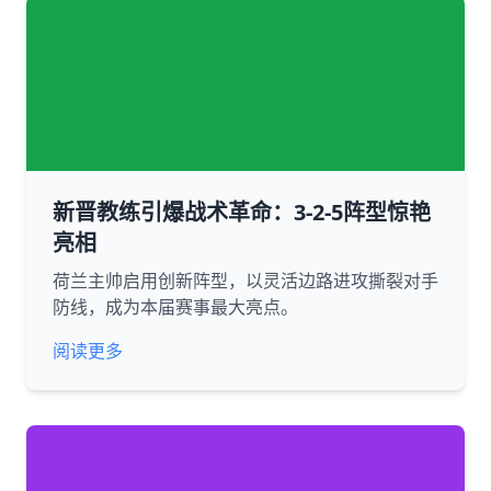
新晋教练引爆战术革命：3-2-5阵型惊艳
亮相
荷兰主帅启用创新阵型，以灵活边路进攻撕裂对手
防线，成为本届赛事最大亮点。
阅读更多