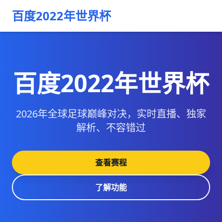
百度2022年世界杯
百度2022年世界杯
2026年全球足球巅峰对决，实时直播、独家
解析、不容错过
查看赛程
了解功能