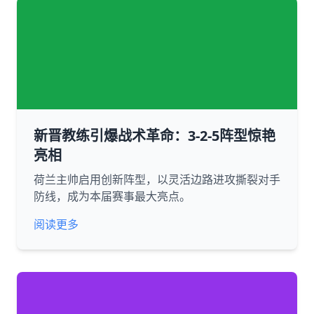
新晋教练引爆战术革命：3-2-5阵型惊艳
亮相
荷兰主帅启用创新阵型，以灵活边路进攻撕裂对手
防线，成为本届赛事最大亮点。
阅读更多