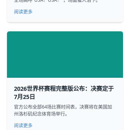
全场高呼“USA！USA！”，场面催人泪下。
阅读更多
2026世界杯赛程完整版公布：决赛定于
7月25日
官方公布全部64场比赛时间表，决赛将在美国加
州洛杉矶纪念体育场举行。
阅读更多