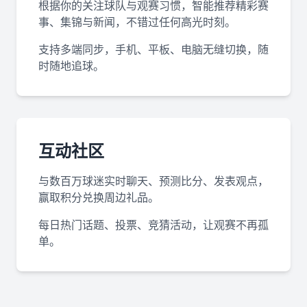
根据你的关注球队与观赛习惯，智能推荐精彩赛
事、集锦与新闻，不错过任何高光时刻。
支持多端同步，手机、平板、电脑无缝切换，随
时随地追球。
互动社区
与数百万球迷实时聊天、预测比分、发表观点，
赢取积分兑换周边礼品。
每日热门话题、投票、竞猜活动，让观赛不再孤
单。