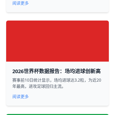
阅读更多
2026世界杯数据报告：场均进球创新高
赛事前10日统计显示，场均进球达3.2粒，为近20
年最高，进攻足球回归主流。
阅读更多