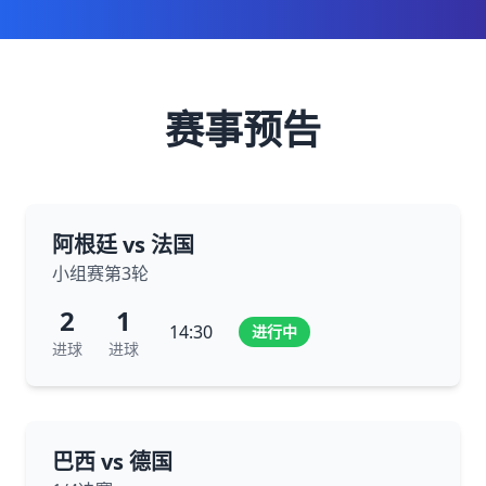
赛事预告
阿根廷 vs 法国
小组赛第3轮
2
1
14:30
进行中
进球
进球
巴西 vs 德国