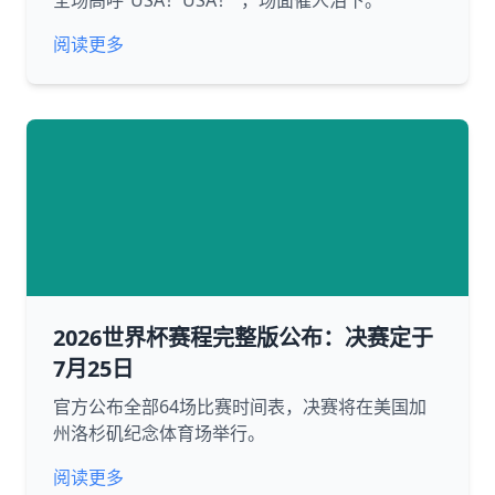
全场高呼“USA！USA！”，场面催人泪下。
阅读更多
2026世界杯赛程完整版公布：决赛定于
7月25日
官方公布全部64场比赛时间表，决赛将在美国加
州洛杉矶纪念体育场举行。
阅读更多