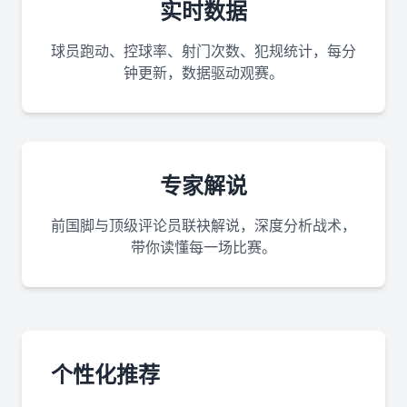
实时数据
球员跑动、控球率、射门次数、犯规统计，每分
钟更新，数据驱动观赛。
专家解说
前国脚与顶级评论员联袂解说，深度分析战术，
带你读懂每一场比赛。
个性化推荐