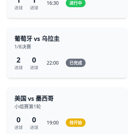
16:30
进行中
进球
进球
葡萄牙 vs 乌拉圭
1/8决赛
2
0
22:00
已完成
进球
进球
美国 vs 墨西哥
小组赛第1轮
0
0
19:00
待开始
进球
进球