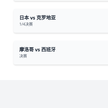
日本 vs 克罗地亚
1/4决赛
摩洛哥 vs 西班牙
决赛