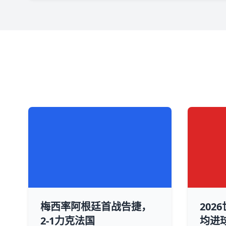
梅西率阿根廷首战告捷，
202
2-1力克法国
均进