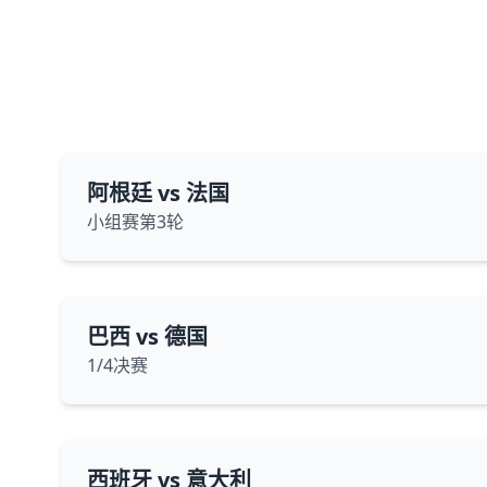
阿根廷 vs 法国
小组赛第3轮
巴西 vs 德国
1/4决赛
西班牙 vs 意大利