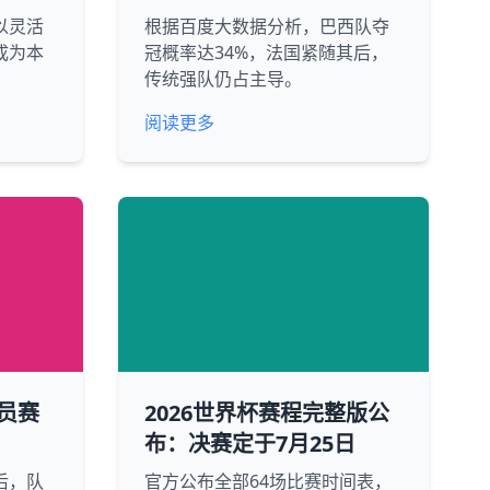
以灵活
根据百度大数据分析，巴西队夺
成为本
冠概率达34%，法国紧随其后，
传统强队仍占主导。
阅读更多
员赛
2026世界杯赛程完整版公
布：决赛定于7月25日
后，队
官方公布全部64场比赛时间表，