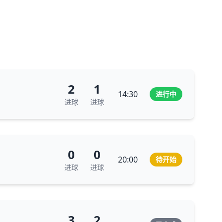
2
1
14:30
进行中
进球
进球
0
0
20:00
待开始
进球
进球
3
2