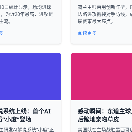
10日统计显示，场均进球
荷兰主帅启用创新阵型，
2粒，为近20年最高，进攻足
边路进攻撕裂对手防线，
主流。
届赛事最大亮点。
多
阅读更多
说系统上线：首个AI
感动瞬间：东道主球
员“小度”登场
后跪地亲吻草皮
主研发AI解说系统“小度”正
美国队在主场战胜墨西哥