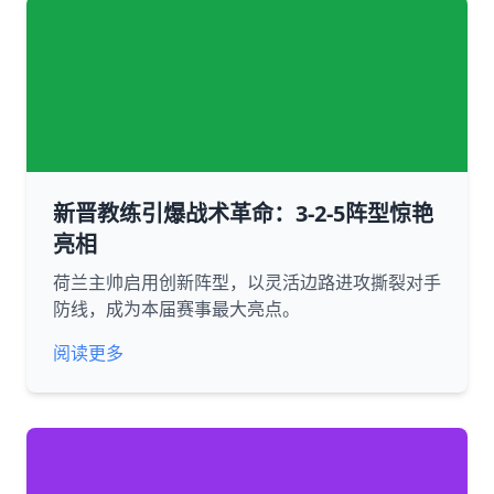
新晋教练引爆战术革命：3-2-5阵型惊艳
亮相
荷兰主帅启用创新阵型，以灵活边路进攻撕裂对手
防线，成为本届赛事最大亮点。
阅读更多