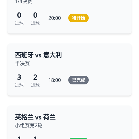
1/4决赛
0
0
20:00
待开始
进球
进球
西班牙 vs 意大利
半决赛
3
2
18:00
已完成
进球
进球
英格兰 vs 荷兰
小组赛第2轮
1
1