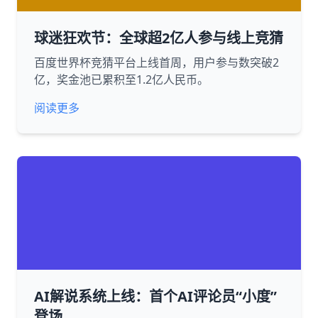
球迷狂欢节：全球超2亿人参与线上竞猜
百度世界杯竞猜平台上线首周，用户参与数突破2
亿，奖金池已累积至1.2亿人民币。
阅读更多
AI解说系统上线：首个AI评论员“小度”
登场