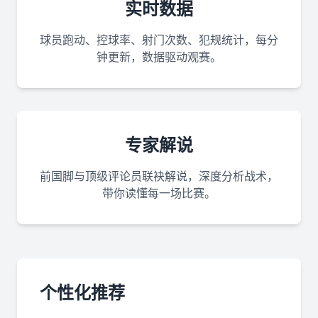
实时数据
球员跑动、控球率、射门次数、犯规统计，每分
钟更新，数据驱动观赛。
专家解说
前国脚与顶级评论员联袂解说，深度分析战术，
带你读懂每一场比赛。
个性化推荐