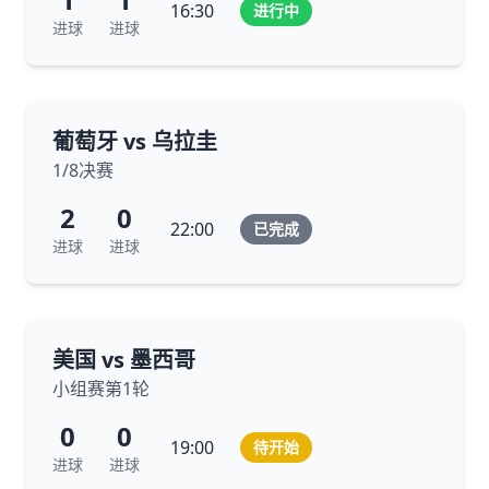
16:30
进行中
进球
进球
葡萄牙 vs 乌拉圭
1/8决赛
2
0
22:00
已完成
进球
进球
美国 vs 墨西哥
小组赛第1轮
0
0
19:00
待开始
进球
进球