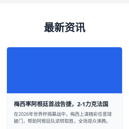
最新资讯
梅西率阿根廷首战告捷，2-1力克法国
在2026年世界杯揭幕战中，梅西上演精彩任意球
破门，帮助阿根廷队逆转取胜，全场观众沸腾。