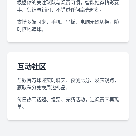
根据你的关注球队与观赛习惯，智能推荐精彩赛
事、集锦与新闻，不错过任何高光时刻。
支持多端同步，手机、平板、电脑无缝切换，随
时随地追球。
互动社区
与数百万球迷实时聊天、预测比分、发表观点，
赢取积分兑换周边礼品。
每日热门话题、投票、竞猜活动，让观赛不再孤
单。