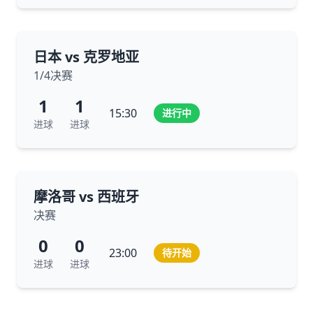
日本 vs 克罗地亚
1/4决赛
1
1
15:30
进行中
进球
进球
摩洛哥 vs 西班牙
决赛
0
0
23:00
待开始
进球
进球