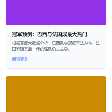
冠军预测：巴西与法国成最大热门
根据百度大数据分析，巴西队夺冠概率达34%，法
国紧随其后，传统强队仍占主导。
阅读更多