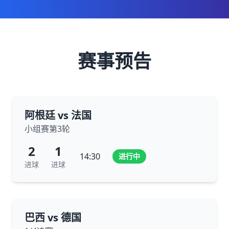
赛事预告
阿根廷 vs 法国
小组赛第3轮
2
1
14:30
进行中
进球
进球
巴西 vs 德国