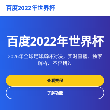
百度2022年世界杯
百度2022年世界杯
2026年全球足球巅峰对决，实时直播、独家
解析、不容错过
查看赛程
了解功能