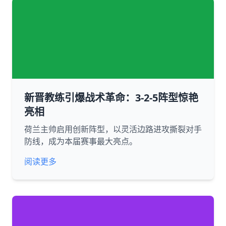
新晋教练引爆战术革命：3-2-5阵型惊艳
亮相
荷兰主帅启用创新阵型，以灵活边路进攻撕裂对手
防线，成为本届赛事最大亮点。
阅读更多