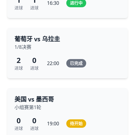
16:30
进行中
进球
进球
葡萄牙 vs 乌拉圭
1/8决赛
2
0
22:00
已完成
进球
进球
美国 vs 墨西哥
小组赛第1轮
0
0
19:00
待开始
进球
进球