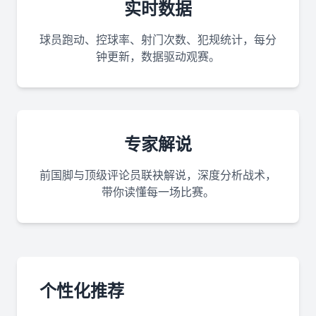
实时数据
球员跑动、控球率、射门次数、犯规统计，每分
钟更新，数据驱动观赛。
专家解说
前国脚与顶级评论员联袂解说，深度分析战术，
带你读懂每一场比赛。
个性化推荐