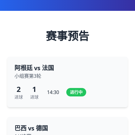
赛事预告
阿根廷 vs 法国
小组赛第3轮
2
1
14:30
进行中
进球
进球
巴西 vs 德国