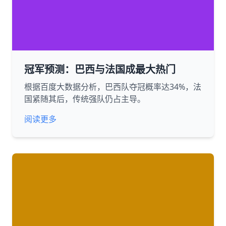
冠军预测：巴西与法国成最大热门
根据百度大数据分析，巴西队夺冠概率达34%，法
国紧随其后，传统强队仍占主导。
阅读更多