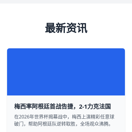
最新资讯
梅西率阿根廷首战告捷，2-1力克法国
在2026年世界杯揭幕战中，梅西上演精彩任意球
破门，帮助阿根廷队逆转取胜，全场观众沸腾。