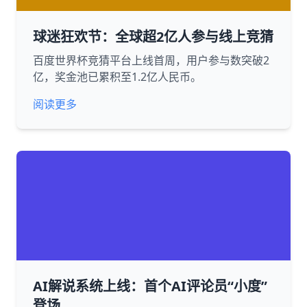
球迷狂欢节：全球超2亿人参与线上竞猜
百度世界杯竞猜平台上线首周，用户参与数突破2
亿，奖金池已累积至1.2亿人民币。
阅读更多
AI解说系统上线：首个AI评论员“小度”
登场