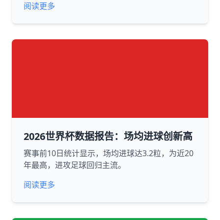
阅读更多
2026世界杯数据报告：场均进球创新高
赛事前10日统计显示，场均进球达3.2粒，为近20
年最高，进攻足球回归主流。
阅读更多