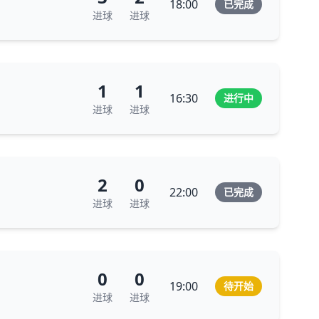
18:00
已完成
进球
进球
1
1
16:30
进行中
进球
进球
2
0
22:00
已完成
进球
进球
0
0
19:00
待开始
进球
进球