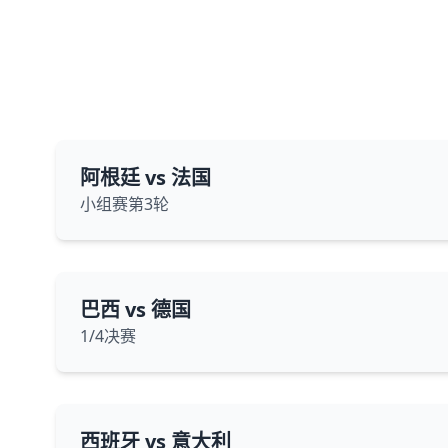
阿根廷 vs 法国
小组赛第3轮
巴西 vs 德国
1/4决赛
西班牙 vs 意大利