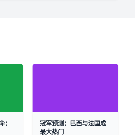
命：
冠军预测：巴西与法国成
最大热门