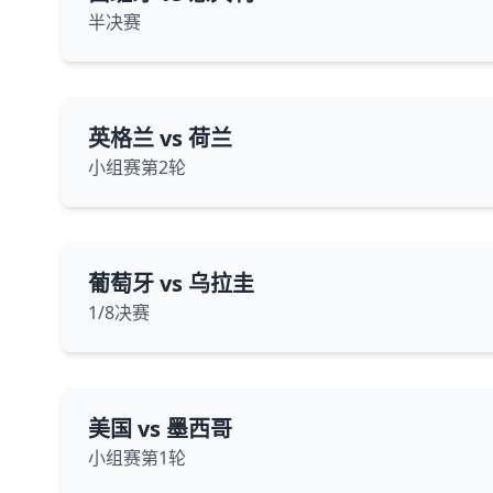
半决赛
英格兰 vs 荷兰
小组赛第2轮
葡萄牙 vs 乌拉圭
1/8决赛
美国 vs 墨西哥
小组赛第1轮