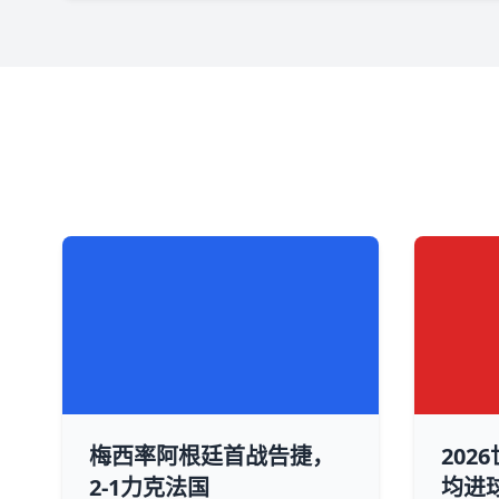
梅西率阿根廷首战告捷，
202
2-1力克法国
均进