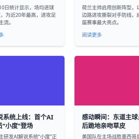
10日统计显示，场均进球
荷兰主帅启用创新阵型，
2粒，为近20年最高，进攻足
边路进攻撕裂对手防线，
主流。
届赛事最大亮点。
多
阅读更多
说系统上线：首个AI
感动瞬间：东道主球
员“小度”登场
后跪地亲吻草皮
主研发AI解说系统“小度”正
美国队在主场战胜墨西哥