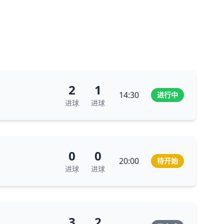
2
1
14:30
进行中
进球
进球
0
0
20:00
待开始
进球
进球
3
2