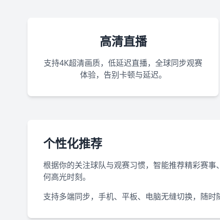
高清直播
支持4K超清画质，低延迟直播，全球同步观赛
体验，告别卡顿与延迟。
个性化推荐
根据你的关注球队与观赛习惯，智能推荐精彩赛事
何高光时刻。
支持多端同步，手机、平板、电脑无缝切换，随时