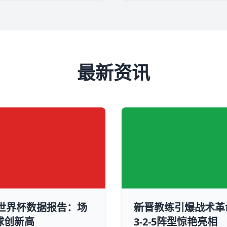
最新资讯
6世界杯数据报告：场
新晋教练引爆战术革
球创新高
3-2-5阵型惊艳亮相