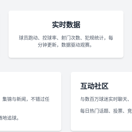
实时数据
球员跑动、控球率、射门次数、犯规统计，每
分钟更新，数据驱动观赛。
互动社区
、集锦与新闻，不错过任
与数百万球迷实时聊天、
每日热门话题、投票、竞
随地追球。