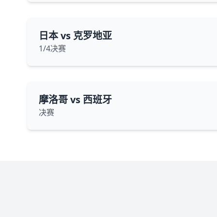
日本 vs 克罗地亚
1/4决赛
摩洛哥 vs 西班牙
决赛