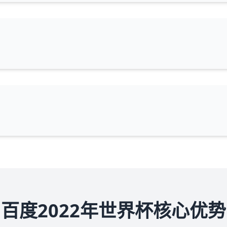
百度2022年世界杯核心优势