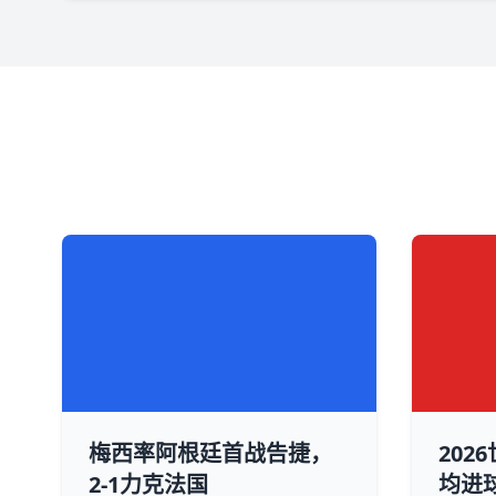
梅西率阿根廷首战告捷，
202
2-1力克法国
均进