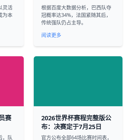
以灵活
根据百度大数据分析，巴西队夺
成为本
冠概率达34%，法国紧随其后，
传统强队仍占主导。
阅读更多
员赛
2026世界杯赛程完整版公
布：决赛定于7月25日
后，队
官方公布全部64场比赛时间表，