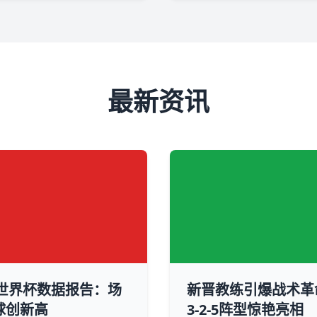
最新资讯
6世界杯数据报告：场
新晋教练引爆战术革
球创新高
3-2-5阵型惊艳亮相