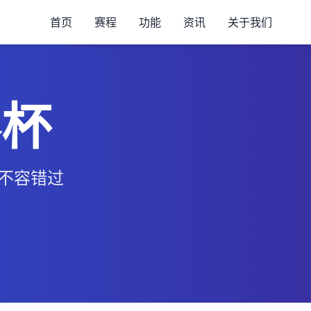
首页
赛程
功能
资讯
关于我们
界杯
、不容错过