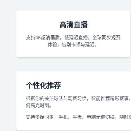
高清直播
支持4K超清画质，低延迟直播，全球同步观赛
体验，告别卡顿与延迟。
个性化推荐
根据你的关注球队与观赛习惯，智能推荐精彩赛事
何高光时刻。
支持多端同步，手机、平板、电脑无缝切换，随时