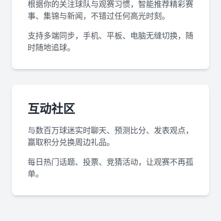
根据你的关注球队与观赛习惯，智能推荐精彩赛
事、集锦与新闻，不错过任何高光时刻。
支持多端同步，手机、平板、电脑无缝切换，随
时随地追球。
互动社区
与数百万球迷实时聊天、预测比分、发表观点，
赢取积分兑换周边礼品。
每日热门话题、投票、竞猜活动，让观赛不再孤
单。