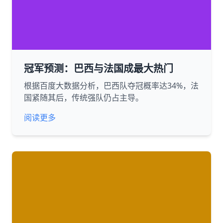
冠军预测：巴西与法国成最大热门
根据百度大数据分析，巴西队夺冠概率达34%，法
国紧随其后，传统强队仍占主导。
阅读更多