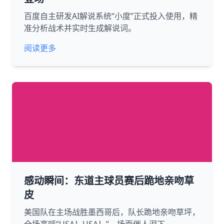
百度自主研发AI解说系统“小度”正式投入使用，精
准分析战术并实时生成解说词。
阅读更多
感动瞬间：东道主球员赛后跪地亲吻草
皮
美国队在主场战胜墨西哥后，队长跪地亲吻草坪，