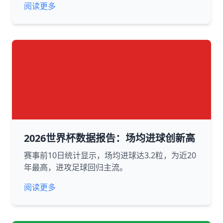
阅读更多
2026世界杯数据报告：场均进球创新高
赛事前10日统计显示，场均进球达3.2粒，为近20
年最高，进攻足球回归主流。
阅读更多