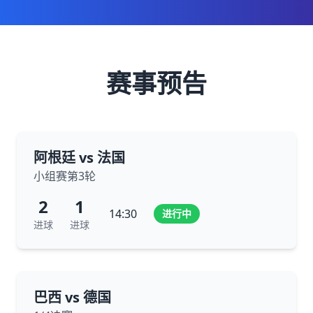
赛事预告
阿根廷 vs 法国
小组赛第3轮
2
1
14:30
进行中
进球
进球
巴西 vs 德国