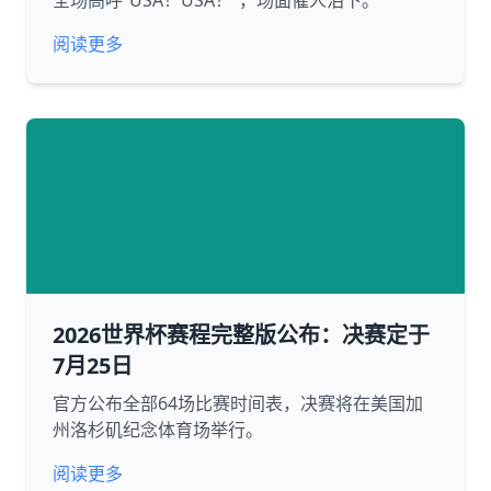
全场高呼“USA！USA！”，场面催人泪下。
阅读更多
2026世界杯赛程完整版公布：决赛定于
7月25日
官方公布全部64场比赛时间表，决赛将在美国加
州洛杉矶纪念体育场举行。
阅读更多