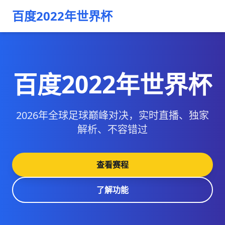
百度2022年世界杯
百度2022年世界杯
2026年全球足球巅峰对决，实时直播、独家
解析、不容错过
查看赛程
了解功能