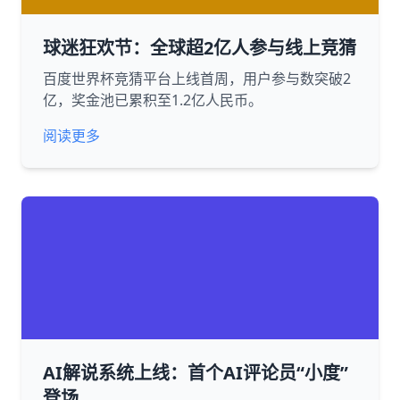
球迷狂欢节：全球超2亿人参与线上竞猜
百度世界杯竞猜平台上线首周，用户参与数突破2
亿，奖金池已累积至1.2亿人民币。
阅读更多
AI解说系统上线：首个AI评论员“小度”
登场