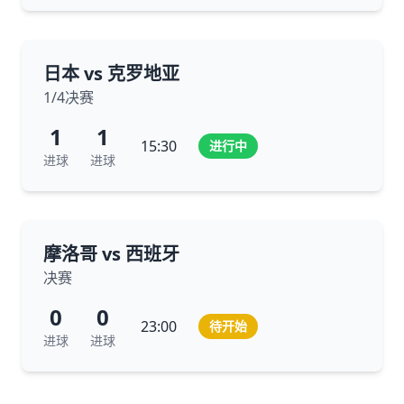
日本 vs 克罗地亚
1/4决赛
1
1
15:30
进行中
进球
进球
摩洛哥 vs 西班牙
决赛
0
0
23:00
待开始
进球
进球