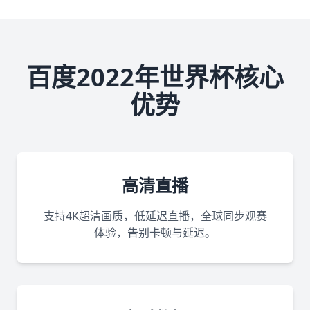
百度2022年世界杯核心
优势
高清直播
支持4K超清画质，低延迟直播，全球同步观赛
体验，告别卡顿与延迟。