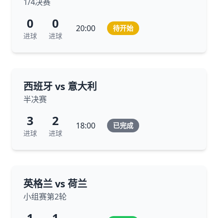
1/4决赛
0
0
20:00
待开始
进球
进球
西班牙 vs 意大利
半决赛
3
2
18:00
已完成
进球
进球
英格兰 vs 荷兰
小组赛第2轮
1
1