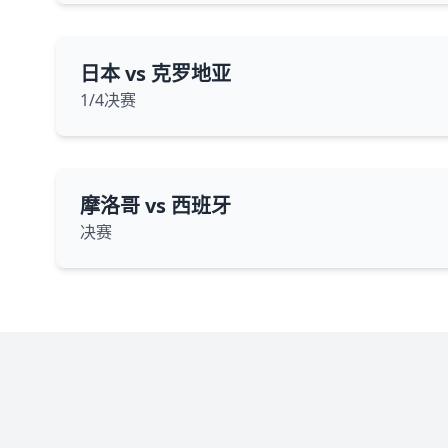
日本 vs 克罗地亚
1/4决赛
摩洛哥 vs 西班牙
决赛