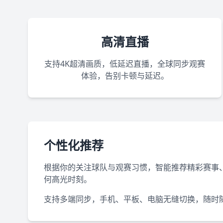
高清直播
支持4K超清画质，低延迟直播，全球同步观赛
体验，告别卡顿与延迟。
个性化推荐
根据你的关注球队与观赛习惯，智能推荐精彩赛事
何高光时刻。
支持多端同步，手机、平板、电脑无缝切换，随时