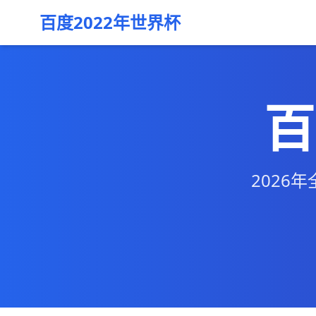
百度2022年世界杯
百
2026