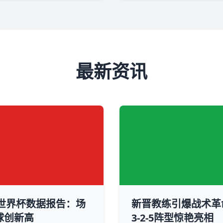
最新资讯
6世界杯数据报告：场
新晋教练引爆战术革
球创新高
3-2-5阵型惊艳亮相