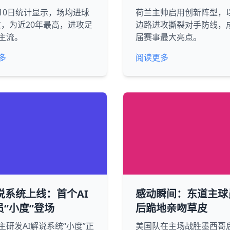
10日统计显示，场均进球
荷兰主帅启用创新阵型，
2粒，为近20年最高，进攻足
边路进攻撕裂对手防线，
主流。
届赛事最大亮点。
多
阅读更多
说系统上线：首个AI
感动瞬间：东道主球
员“小度”登场
后跪地亲吻草皮
主研发AI解说系统“小度”正
美国队在主场战胜墨西哥