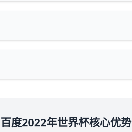
百度2022年世界杯核心优势