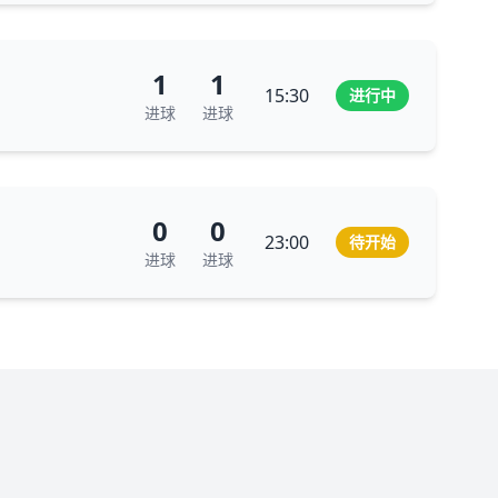
1
1
15:30
进行中
进球
进球
0
0
23:00
待开始
进球
进球