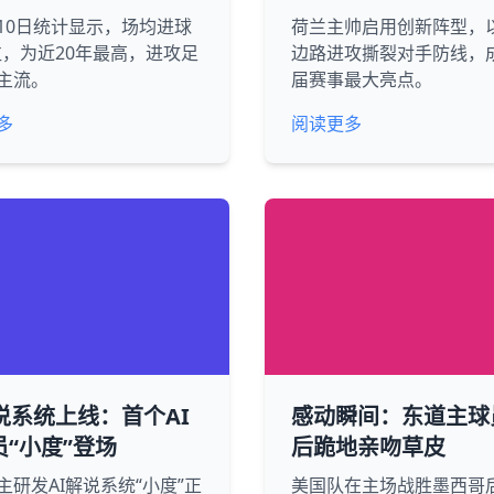
10日统计显示，场均进球
荷兰主帅启用创新阵型，
2粒，为近20年最高，进攻足
边路进攻撕裂对手防线，
主流。
届赛事最大亮点。
多
阅读更多
说系统上线：首个AI
感动瞬间：东道主球
员“小度”登场
后跪地亲吻草皮
主研发AI解说系统“小度”正
美国队在主场战胜墨西哥