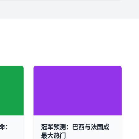
命：
冠军预测：巴西与法国成
最大热门