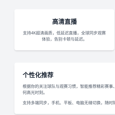
高清直播
支持4K超清画质，低延迟直播，全球同步观赛
体验，告别卡顿与延迟。
个性化推荐
根据你的关注球队与观赛习惯，智能推荐精彩赛事
何高光时刻。
支持多端同步，手机、平板、电脑无缝切换，随时