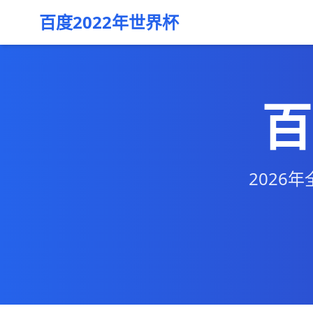
百度2022年世界杯
百
2026