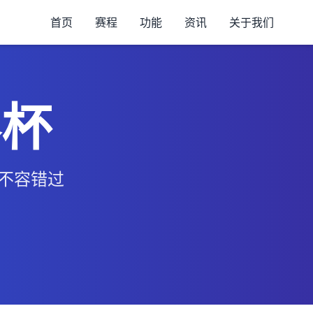
首页
赛程
功能
资讯
关于我们
界杯
、不容错过