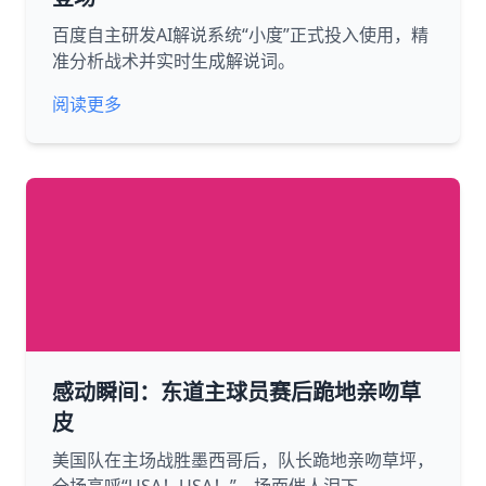
百度自主研发AI解说系统“小度”正式投入使用，精
准分析战术并实时生成解说词。
阅读更多
感动瞬间：东道主球员赛后跪地亲吻草
皮
美国队在主场战胜墨西哥后，队长跪地亲吻草坪，