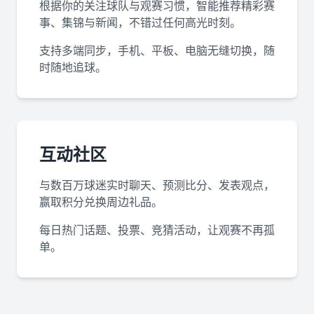
根据你的关注球队与观赛习惯，智能推荐精彩赛
事、集锦与新闻，不错过任何高光时刻。
支持多端同步，手机、平板、电脑无缝切换，随
时随地追球。
互动社区
与数百万球迷实时聊天、预测比分、发表观点，
赢取积分兑换周边礼品。
每日热门话题、投票、竞猜活动，让观赛不再孤
单。