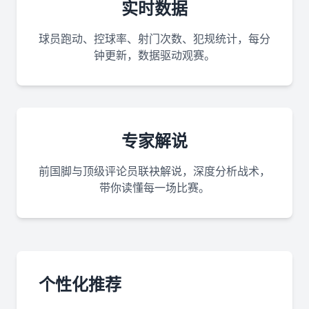
实时数据
球员跑动、控球率、射门次数、犯规统计，每分
钟更新，数据驱动观赛。
专家解说
前国脚与顶级评论员联袂解说，深度分析战术，
带你读懂每一场比赛。
个性化推荐