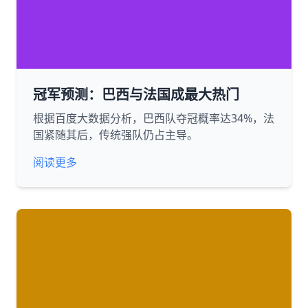
冠军预测：巴西与法国成最大热门
根据百度大数据分析，巴西队夺冠概率达34%，法
国紧随其后，传统强队仍占主导。
阅读更多