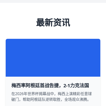
最新资讯
梅西率阿根廷首战告捷，2-1力克法国
在2026年世界杯揭幕战中，梅西上演精彩任意球
破门，帮助阿根廷队逆转取胜，全场观众沸腾。