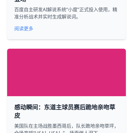
百度自主研发AI解说系统“小度”正式投入使用，精
准分析战术并实时生成解说词。
阅读更多
感动瞬间：东道主球员赛后跪地亲吻草
皮
美国队在主场战胜墨西哥后，队长跪地亲吻草坪，