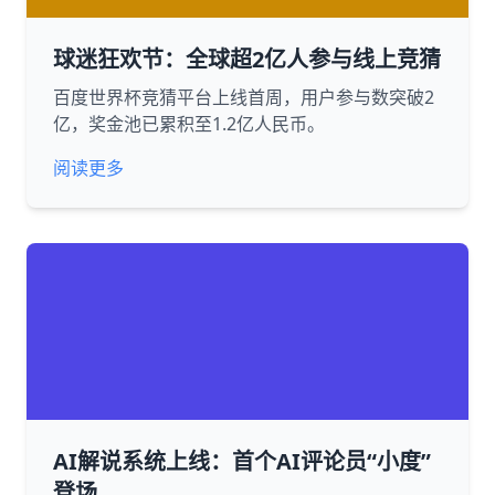
球迷狂欢节：全球超2亿人参与线上竞猜
百度世界杯竞猜平台上线首周，用户参与数突破2
亿，奖金池已累积至1.2亿人民币。
阅读更多
AI解说系统上线：首个AI评论员“小度”
登场