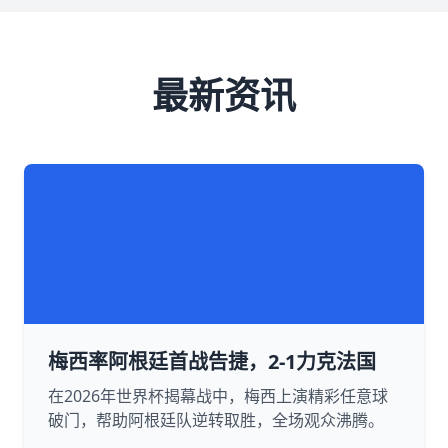
最新资讯
梅西率阿根廷首战告捷，2-1力克法国
在2026年世界杯揭幕战中，梅西上演精彩任意球
破门，帮助阿根廷队逆转取胜，全场观众沸腾。