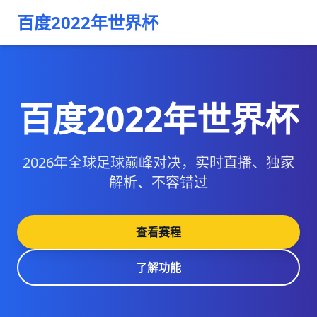
百度2022年世界杯
百度2022年世界杯
2026年全球足球巅峰对决，实时直播、独家
解析、不容错过
查看赛程
了解功能