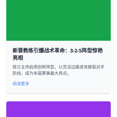
新晋教练引爆战术革命：3-2-5阵型惊艳
亮相
荷兰主帅启用创新阵型，以灵活边路进攻撕裂对手
防线，成为本届赛事最大亮点。
阅读更多