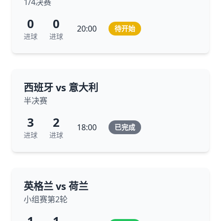
1/4决赛
0
0
20:00
待开始
进球
进球
西班牙 vs 意大利
半决赛
3
2
18:00
已完成
进球
进球
英格兰 vs 荷兰
小组赛第2轮
1
1