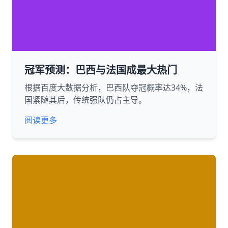
冠军预测：巴西与法国成最大热门
根据百度大数据分析，巴西队夺冠概率达34%，法
国紧随其后，传统强队仍占主导。
阅读更多