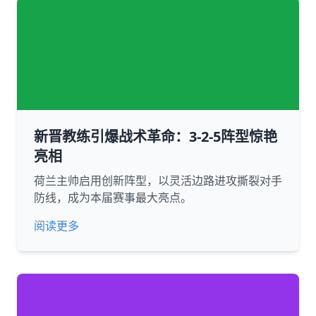
新晋教练引爆战术革命：3-2-5阵型惊艳
亮相
荷兰主帅启用创新阵型，以灵活边路进攻撕裂对手
防线，成为本届赛事最大亮点。
阅读更多