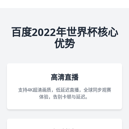
百度2022年世界杯核心
优势
高清直播
支持4K超清画质，低延迟直播，全球同步观赛
体验，告别卡顿与延迟。