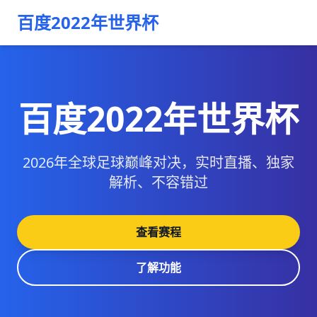
百度2022年世界杯
百度2022年世界杯
2026年全球足球巅峰对决，实时直播、独家
解析、不容错过
查看赛程
了解功能