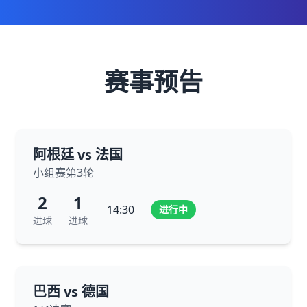
赛事预告
阿根廷 vs 法国
小组赛第3轮
2
1
14:30
进行中
进球
进球
巴西 vs 德国