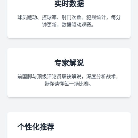
实时数据
球员跑动、控球率、射门次数、犯规统计，每分
钟更新，数据驱动观赛。
专家解说
前国脚与顶级评论员联袂解说，深度分析战术，
带你读懂每一场比赛。
个性化推荐