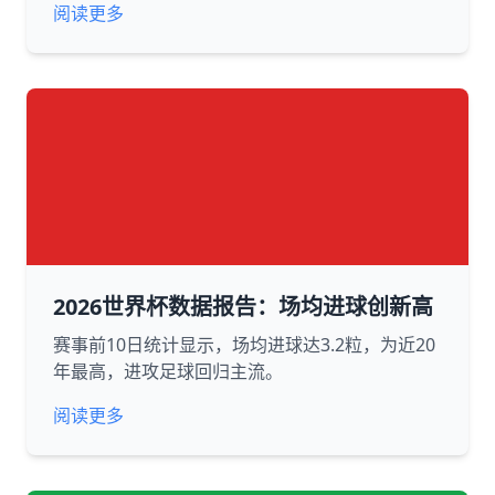
阅读更多
2026世界杯数据报告：场均进球创新高
赛事前10日统计显示，场均进球达3.2粒，为近20
年最高，进攻足球回归主流。
阅读更多