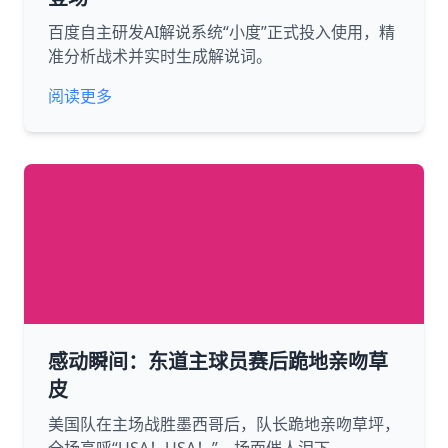
百度自主研发AI解说系统“小度”正式投入使用，精
准分析战术并实时生成解说词。
阅读更多
感动瞬间：东道主球员赛后跪地亲吻草
皮
美国队在主场战胜墨西哥后，队长跪地亲吻草坪，