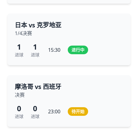
日本 vs 克罗地亚
1/4决赛
1
1
15:30
进行中
进球
进球
摩洛哥 vs 西班牙
决赛
0
0
23:00
待开始
进球
进球