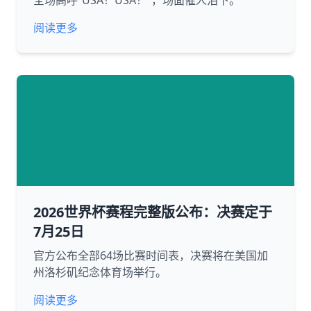
全场高呼“USA！USA！”，场面催人泪下。
阅读更多
2026世界杯赛程完整版公布：决赛定于
7月25日
官方公布全部64场比赛时间表，决赛将在美国加
州洛杉矶纪念体育场举行。
阅读更多