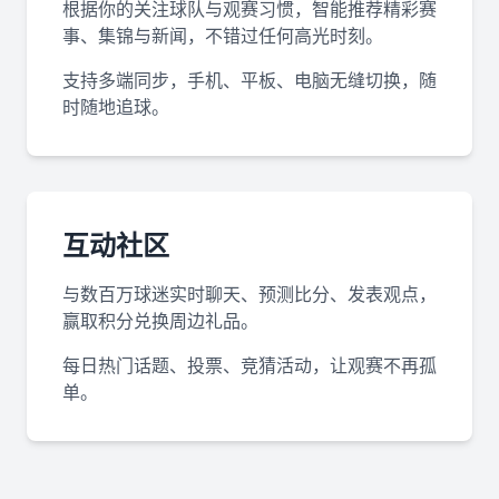
根据你的关注球队与观赛习惯，智能推荐精彩赛
事、集锦与新闻，不错过任何高光时刻。
支持多端同步，手机、平板、电脑无缝切换，随
时随地追球。
互动社区
与数百万球迷实时聊天、预测比分、发表观点，
赢取积分兑换周边礼品。
每日热门话题、投票、竞猜活动，让观赛不再孤
单。