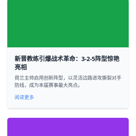
新晋教练引爆战术革命：3-2-5阵型惊艳
亮相
荷兰主帅启用创新阵型，以灵活边路进攻撕裂对手
防线，成为本届赛事最大亮点。
阅读更多