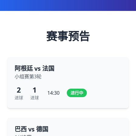
赛事预告
阿根廷 vs 法国
小组赛第3轮
2
1
14:30
进行中
进球
进球
巴西 vs 德国