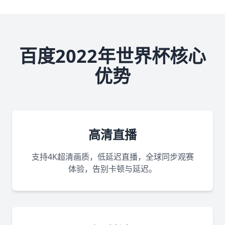
百度2022年世界杯核心
优势
高清直播
支持4K超清画质，低延迟直播，全球同步观赛
体验，告别卡顿与延迟。