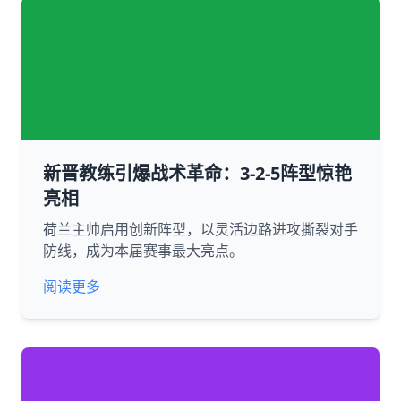
新晋教练引爆战术革命：3-2-5阵型惊艳
亮相
荷兰主帅启用创新阵型，以灵活边路进攻撕裂对手
防线，成为本届赛事最大亮点。
阅读更多