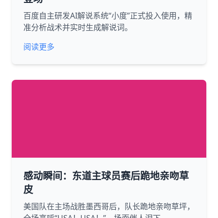
百度自主研发AI解说系统“小度”正式投入使用，精
准分析战术并实时生成解说词。
阅读更多
感动瞬间：东道主球员赛后跪地亲吻草
皮
美国队在主场战胜墨西哥后，队长跪地亲吻草坪，