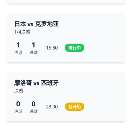
日本 vs 克罗地亚
1/4决赛
1
1
15:30
进行中
进球
进球
摩洛哥 vs 西班牙
决赛
0
0
23:00
待开始
进球
进球