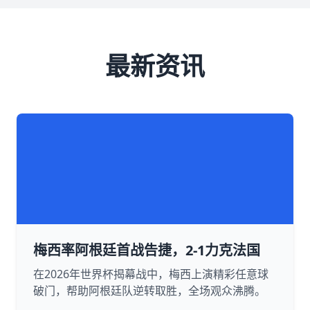
最新资讯
梅西率阿根廷首战告捷，2-1力克法国
在2026年世界杯揭幕战中，梅西上演精彩任意球
破门，帮助阿根廷队逆转取胜，全场观众沸腾。