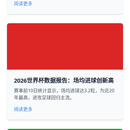
阅读更多
2026世界杯数据报告：场均进球创新高
赛事前10日统计显示，场均进球达3.2粒，为近20
年最高，进攻足球回归主流。
阅读更多