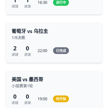
16:30
进行中
进球
进球
葡萄牙 vs 乌拉圭
1/8决赛
2
0
22:00
已完成
进球
进球
美国 vs 墨西哥
小组赛第1轮
0
0
19:00
待开始
进球
进球