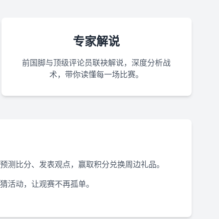
专家解说
前国脚与顶级评论员联袂解说，深度分析战
术，带你读懂每一场比赛。
预测比分、发表观点，赢取积分兑换周边礼品。
猜活动，让观赛不再孤单。