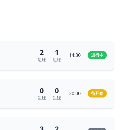
2
1
14:30
进行中
进球
进球
0
0
20:00
待开始
进球
进球
3
2