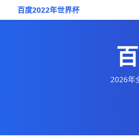
百度2022年世界杯
百
2026