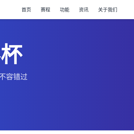
首页
赛程
功能
资讯
关于我们
界杯
、不容错过