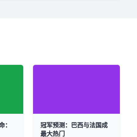
命：
冠军预测：巴西与法国成
最大热门