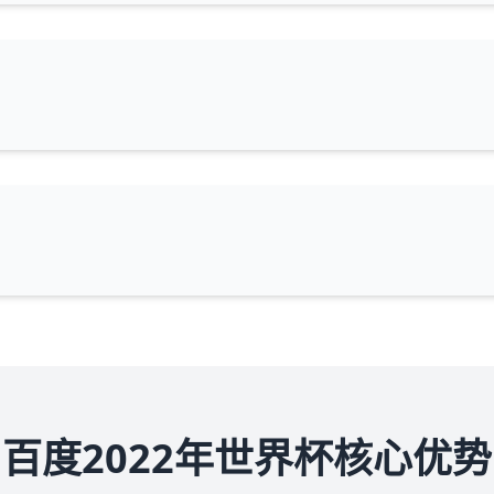
百度2022年世界杯核心优势