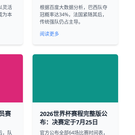
以灵活
根据百度大数据分析，巴西队夺
成为本
冠概率达34%，法国紧随其后，
传统强队仍占主导。
阅读更多
员赛
2026世界杯赛程完整版公
布：决赛定于7月25日
后，队
官方公布全部64场比赛时间表，