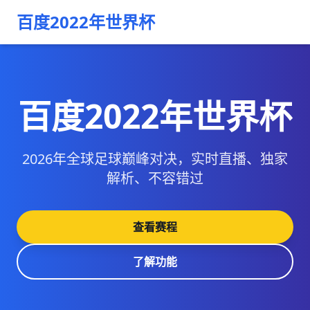
百度2022年世界杯
百度2022年世界杯
2026年全球足球巅峰对决，实时直播、独家
解析、不容错过
查看赛程
了解功能