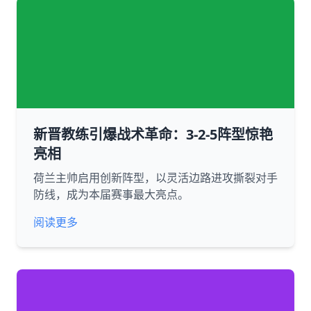
新晋教练引爆战术革命：3-2-5阵型惊艳
亮相
荷兰主帅启用创新阵型，以灵活边路进攻撕裂对手
防线，成为本届赛事最大亮点。
阅读更多