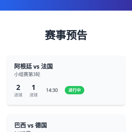
赛事预告
阿根廷 vs 法国
小组赛第3轮
2
1
14:30
进行中
进球
进球
巴西 vs 德国