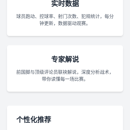
实时数据
球员跑动、控球率、射门次数、犯规统计，每分
钟更新，数据驱动观赛。
专家解说
前国脚与顶级评论员联袂解说，深度分析战术，
带你读懂每一场比赛。
个性化推荐