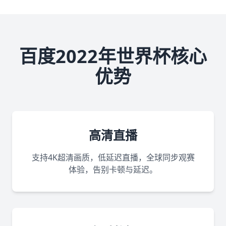
百度2022年世界杯核心
优势
高清直播
支持4K超清画质，低延迟直播，全球同步观赛
体验，告别卡顿与延迟。