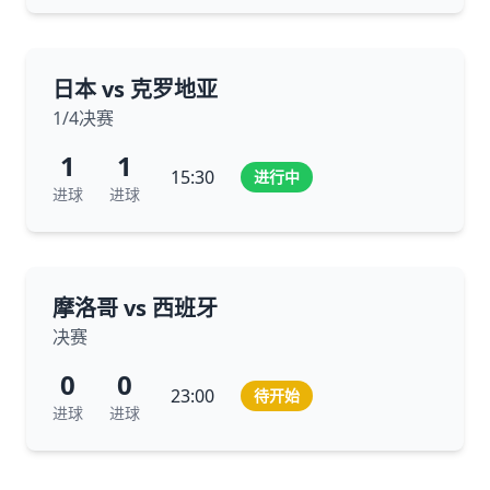
日本 vs 克罗地亚
1/4决赛
1
1
15:30
进行中
进球
进球
摩洛哥 vs 西班牙
决赛
0
0
23:00
待开始
进球
进球