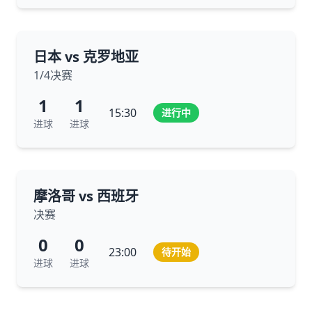
日本 vs 克罗地亚
1/4决赛
1
1
15:30
进行中
进球
进球
摩洛哥 vs 西班牙
决赛
0
0
23:00
待开始
进球
进球