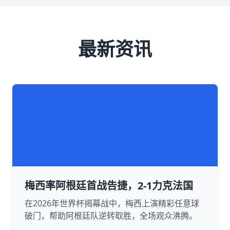
最新资讯
梅西率阿根廷首战告捷，2-1力克法国
在2026年世界杯揭幕战中，梅西上演精彩任意球
破门，帮助阿根廷队逆转取胜，全场观众沸腾。