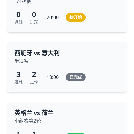
1/4决赛
0
0
20:00
待开始
进球
进球
西班牙 vs 意大利
半决赛
3
2
18:00
已完成
进球
进球
英格兰 vs 荷兰
小组赛第2轮
1
1