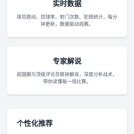
实时数据
球员跑动、控球率、射门次数、犯规统计，每分
钟更新，数据驱动观赛。
专家解说
前国脚与顶级评论员联袂解说，深度分析战术，
带你读懂每一场比赛。
个性化推荐