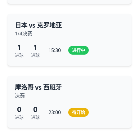
日本 vs 克罗地亚
1/4决赛
1
1
15:30
进行中
进球
进球
摩洛哥 vs 西班牙
决赛
0
0
23:00
待开始
进球
进球