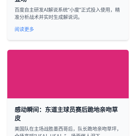
百度自主研发AI解说系统“小度”正式投入使用，精
准分析战术并实时生成解说词。
阅读更多
感动瞬间：东道主球员赛后跪地亲吻草
皮
美国队在主场战胜墨西哥后，队长跪地亲吻草坪，