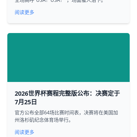
全场高呼“USA！USA！”，场面催人泪下。
阅读更多
2026世界杯赛程完整版公布：决赛定于
7月25日
官方公布全部64场比赛时间表，决赛将在美国加
州洛杉矶纪念体育场举行。
阅读更多