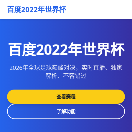
百度2022年世界杯
百度2022年世界杯
2026年全球足球巅峰对决，实时直播、独家
解析、不容错过
查看赛程
了解功能