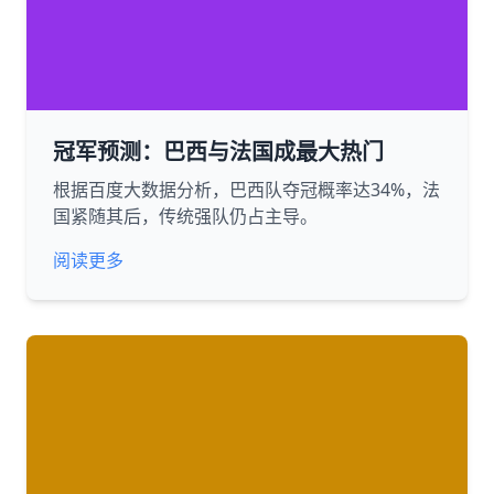
冠军预测：巴西与法国成最大热门
根据百度大数据分析，巴西队夺冠概率达34%，法
国紧随其后，传统强队仍占主导。
阅读更多