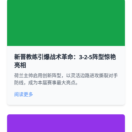
新晋教练引爆战术革命：3-2-5阵型惊艳
亮相
荷兰主帅启用创新阵型，以灵活边路进攻撕裂对手
防线，成为本届赛事最大亮点。
阅读更多