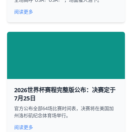
全场高呼“USA！USA！”，场面催人泪下。
阅读更多
2026世界杯赛程完整版公布：决赛定于
7月25日
官方公布全部64场比赛时间表，决赛将在美国加
州洛杉矶纪念体育场举行。
阅读更多