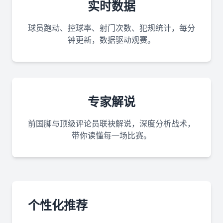
实时数据
球员跑动、控球率、射门次数、犯规统计，每分
钟更新，数据驱动观赛。
专家解说
前国脚与顶级评论员联袂解说，深度分析战术，
带你读懂每一场比赛。
个性化推荐