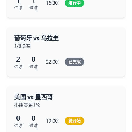
16:30
进行中
进球
进球
葡萄牙 vs 乌拉圭
1/8决赛
2
0
22:00
已完成
进球
进球
美国 vs 墨西哥
小组赛第1轮
0
0
19:00
待开始
进球
进球