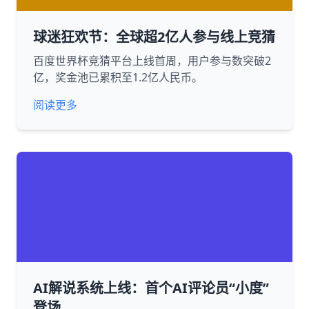
球迷狂欢节：全球超2亿人参与线上竞猜
百度世界杯竞猜平台上线首周，用户参与数突破2
亿，奖金池已累积至1.2亿人民币。
阅读更多
AI解说系统上线：首个AI评论员“小度”
登场