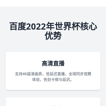
百度2022年世界杯核心
优势
高清直播
支持4K超清画质，低延迟直播，全球同步观赛
体验，告别卡顿与延迟。