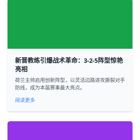
新晋教练引爆战术革命：3-2-5阵型惊艳
亮相
荷兰主帅启用创新阵型，以灵活边路进攻撕裂对手
防线，成为本届赛事最大亮点。
阅读更多