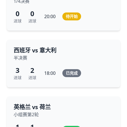
1/4决赛
0
0
20:00
待开始
进球
进球
西班牙 vs 意大利
半决赛
3
2
18:00
已完成
进球
进球
英格兰 vs 荷兰
小组赛第2轮
1
1