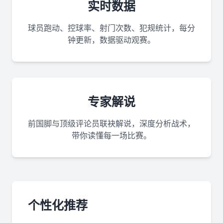
实时数据
球员跑动、控球率、射门次数、犯规统计，每分
钟更新，数据驱动观赛。
专家解说
前国脚与顶级评论员联袂解说，深度分析战术，
带你读懂每一场比赛。
个性化推荐