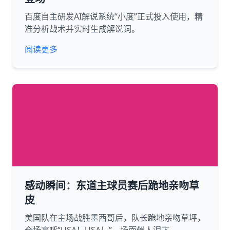
百度自主研发AI解说系统“小度”正式投入使用，精
准分析战术并实时生成解说词。
阅读更多
感动瞬间：东道主球员赛后跪地亲吻草
皮
美国队在主场战胜墨西哥后，队长跪地亲吻草坪，