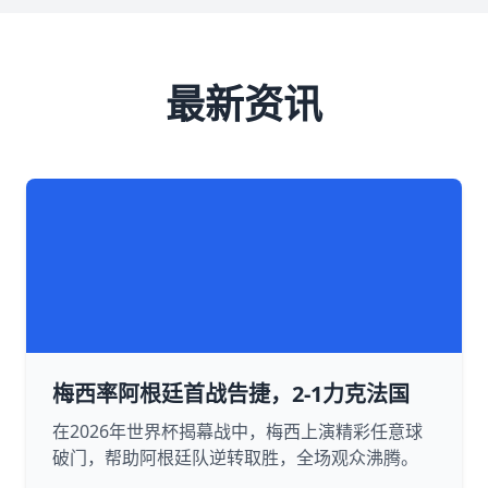
最新资讯
梅西率阿根廷首战告捷，2-1力克法国
在2026年世界杯揭幕战中，梅西上演精彩任意球
破门，帮助阿根廷队逆转取胜，全场观众沸腾。