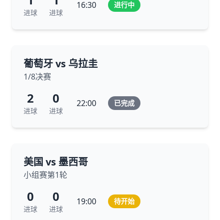
16:30
进行中
进球
进球
葡萄牙 vs 乌拉圭
1/8决赛
2
0
22:00
已完成
进球
进球
美国 vs 墨西哥
小组赛第1轮
0
0
19:00
待开始
进球
进球