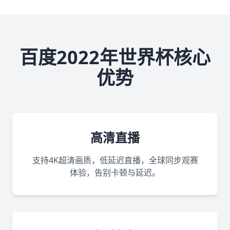
百度2022年世界杯核心
优势
高清直播
支持4K超清画质，低延迟直播，全球同步观赛
体验，告别卡顿与延迟。