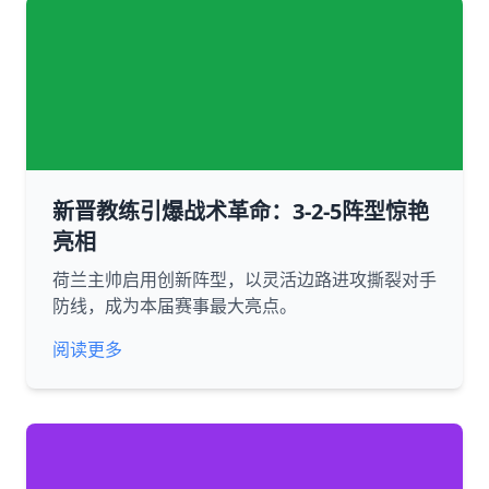
新晋教练引爆战术革命：3-2-5阵型惊艳
亮相
荷兰主帅启用创新阵型，以灵活边路进攻撕裂对手
防线，成为本届赛事最大亮点。
阅读更多