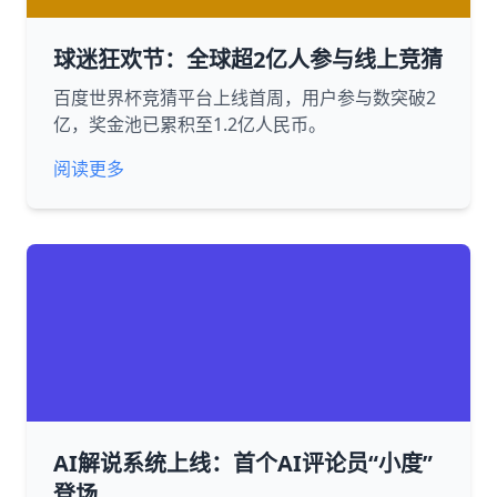
球迷狂欢节：全球超2亿人参与线上竞猜
百度世界杯竞猜平台上线首周，用户参与数突破2
亿，奖金池已累积至1.2亿人民币。
阅读更多
AI解说系统上线：首个AI评论员“小度”
登场