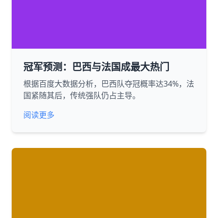
冠军预测：巴西与法国成最大热门
根据百度大数据分析，巴西队夺冠概率达34%，法
国紧随其后，传统强队仍占主导。
阅读更多