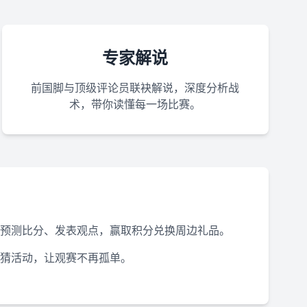
专家解说
前国脚与顶级评论员联袂解说，深度分析战
术，带你读懂每一场比赛。
预测比分、发表观点，赢取积分兑换周边礼品。
猜活动，让观赛不再孤单。