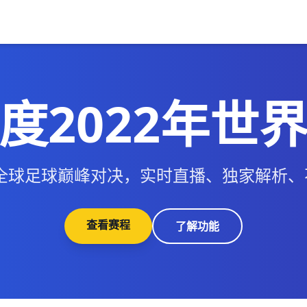
度2022年世
年全球足球巅峰对决，实时直播、独家解析
查看赛程
了解功能