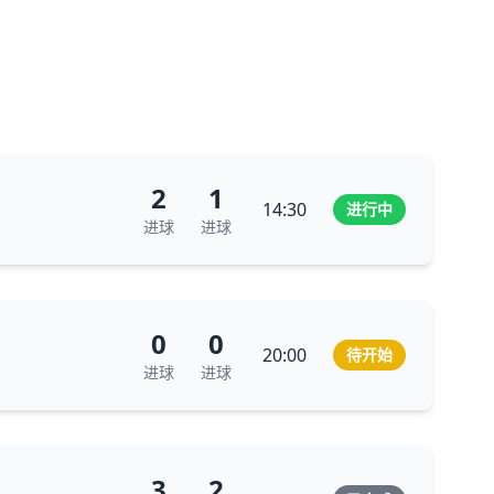
2
1
14:30
进行中
进球
进球
0
0
20:00
待开始
进球
进球
3
2