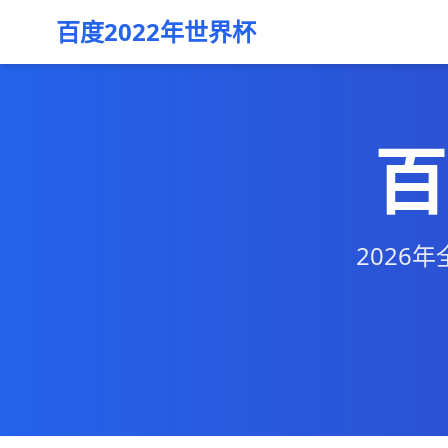
百度2022年世界杯
百
2026