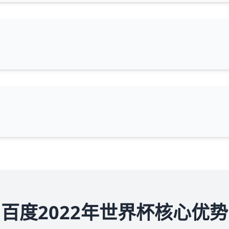
百度2022年世界杯核心优势