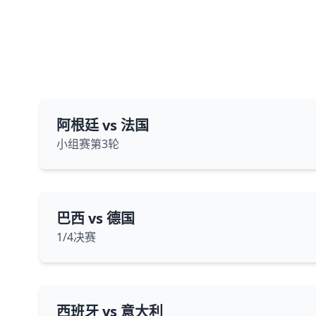
阿根廷 vs 法国
小组赛第3轮
巴西 vs 德国
1/4决赛
西班牙 vs 意大利