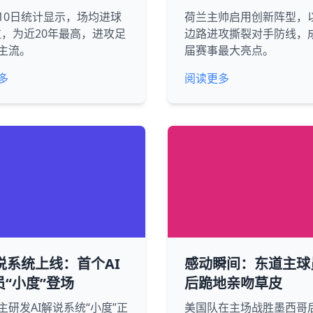
10日统计显示，场均进球
荷兰主帅启用创新阵型，
2粒，为近20年最高，进攻足
边路进攻撕裂对手防线，
主流。
届赛事最大亮点。
多
阅读更多
说系统上线：首个AI
感动瞬间：东道主球
员“小度”登场
后跪地亲吻草皮
主研发AI解说系统“小度”正
美国队在主场战胜墨西哥