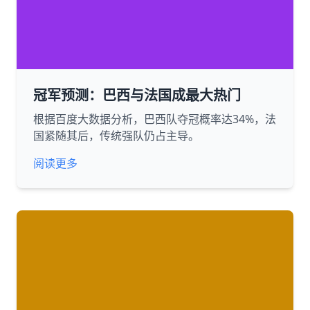
冠军预测：巴西与法国成最大热门
根据百度大数据分析，巴西队夺冠概率达34%，法
国紧随其后，传统强队仍占主导。
阅读更多