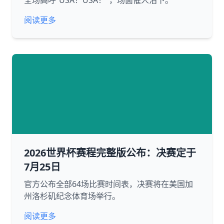
全场高呼“USA！USA！”，场面催人泪下。
阅读更多
2026世界杯赛程完整版公布：决赛定于
7月25日
官方公布全部64场比赛时间表，决赛将在美国加
州洛杉矶纪念体育场举行。
阅读更多