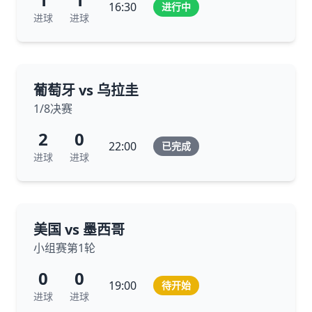
16:30
进行中
进球
进球
葡萄牙 vs 乌拉圭
1/8决赛
2
0
22:00
已完成
进球
进球
美国 vs 墨西哥
小组赛第1轮
0
0
19:00
待开始
进球
进球