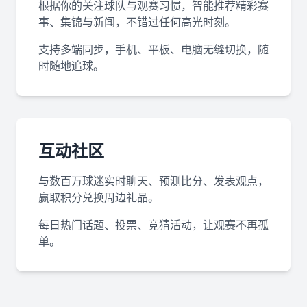
根据你的关注球队与观赛习惯，智能推荐精彩赛
事、集锦与新闻，不错过任何高光时刻。
支持多端同步，手机、平板、电脑无缝切换，随
时随地追球。
互动社区
与数百万球迷实时聊天、预测比分、发表观点，
赢取积分兑换周边礼品。
每日热门话题、投票、竞猜活动，让观赛不再孤
单。