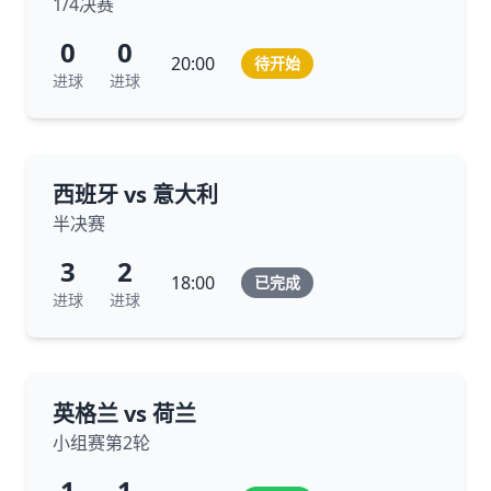
1/4决赛
0
0
20:00
待开始
进球
进球
西班牙 vs 意大利
半决赛
3
2
18:00
已完成
进球
进球
英格兰 vs 荷兰
小组赛第2轮
1
1