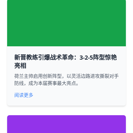
新晋教练引爆战术革命：3-2-5阵型惊艳
亮相
荷兰主帅启用创新阵型，以灵活边路进攻撕裂对手
防线，成为本届赛事最大亮点。
阅读更多