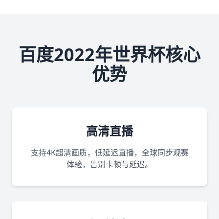
百度2022年世界杯核心
优势
高清直播
支持4K超清画质，低延迟直播，全球同步观赛
体验，告别卡顿与延迟。