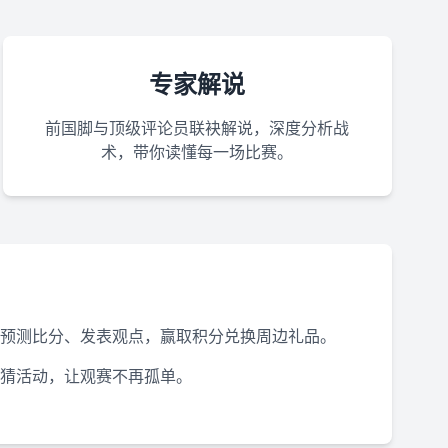
专家解说
前国脚与顶级评论员联袂解说，深度分析战
术，带你读懂每一场比赛。
预测比分、发表观点，赢取积分兑换周边礼品。
猜活动，让观赛不再孤单。