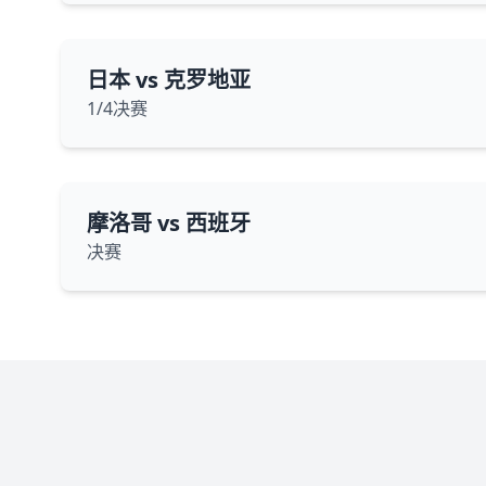
日本 vs 克罗地亚
1/4决赛
摩洛哥 vs 西班牙
决赛