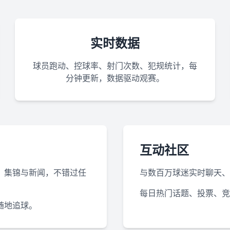
实时数据
球员跑动、控球率、射门次数、犯规统计，每
分钟更新，数据驱动观赛。
互动社区
、集锦与新闻，不错过任
与数百万球迷实时聊天、
每日热门话题、投票、竞
随地追球。