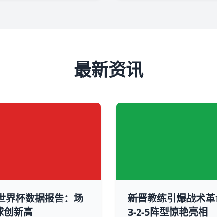
最新资讯
6世界杯数据报告：场
新晋教练引爆战术革
球创新高
3-2-5阵型惊艳亮相