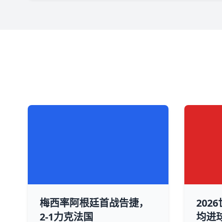
梅西率阿根廷首战告捷，
202
2-1力克法国
均进