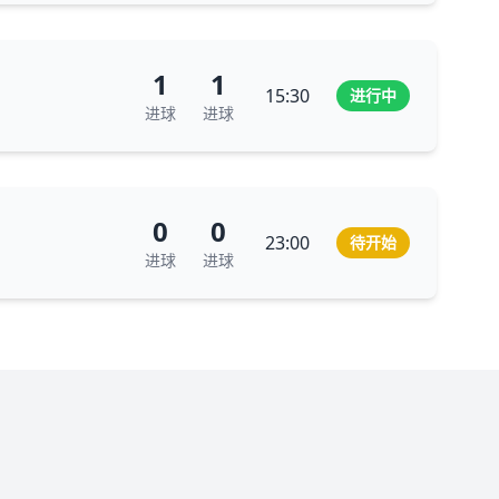
1
1
15:30
进行中
进球
进球
0
0
23:00
待开始
进球
进球