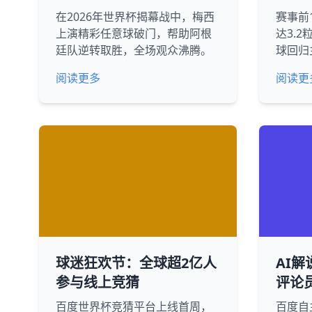
在2026年世界杯揭幕战中，梅西
赛事前
上演精彩任意球破门，帮助阿根
达3.
廷队逆转取胜，全场观众沸腾。
球回归
阅读更多
阅读更
球迷狂欢节：全球超2亿人
AI解
参与线上竞猜
评论
百度世界杯竞猜平台上线首周，
百度自