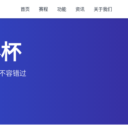
首页
赛程
功能
资讯
关于我们
界杯
、不容错过