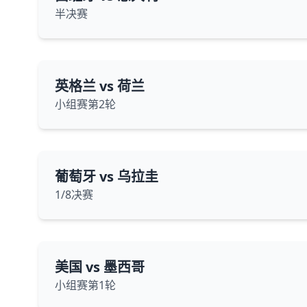
半决赛
英格兰 vs 荷兰
小组赛第2轮
葡萄牙 vs 乌拉圭
1/8决赛
美国 vs 墨西哥
小组赛第1轮