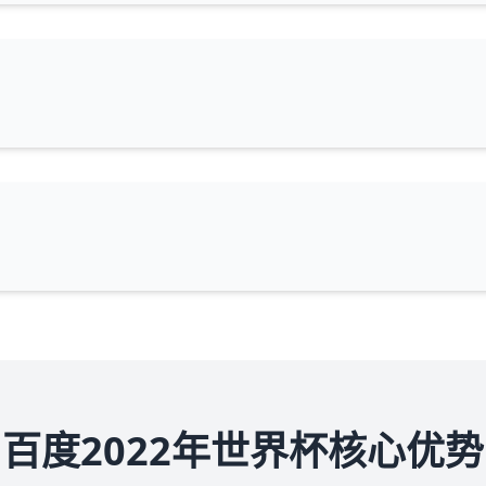
百度2022年世界杯核心优势