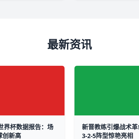
最新资讯
6世界杯数据报告：场
新晋教练引爆战术革
球创新高
3-2-5阵型惊艳亮相