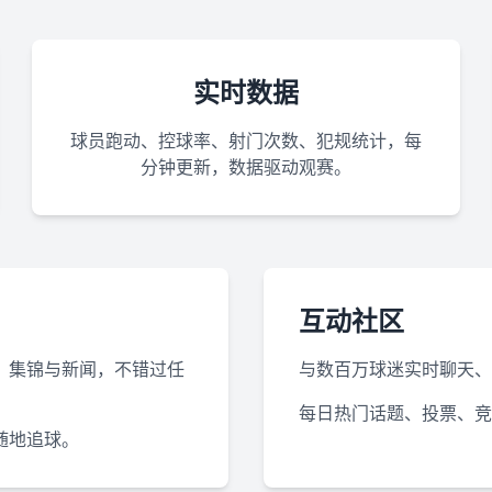
实时数据
球员跑动、控球率、射门次数、犯规统计，每
分钟更新，数据驱动观赛。
互动社区
、集锦与新闻，不错过任
与数百万球迷实时聊天、
每日热门话题、投票、竞
随地追球。