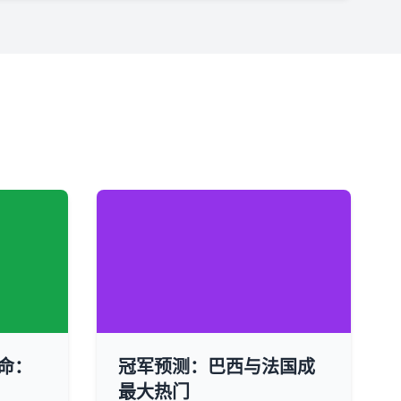
命：
冠军预测：巴西与法国成
最大热门