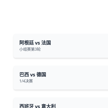
阿根廷 vs 法国
小组赛第3轮
巴西 vs 德国
1/4决赛
西班牙 vs 意大利