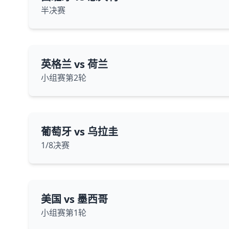
半决赛
英格兰 vs 荷兰
小组赛第2轮
葡萄牙 vs 乌拉圭
1/8决赛
美国 vs 墨西哥
小组赛第1轮