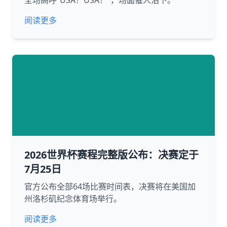
全场高呼“USA！USA！”，场面催人泪下。
阅读更多
2026世界杯赛程完整版公布：决赛定于
7月25日
官方公布全部64场比赛时间表，决赛将在美国加
州洛杉矶纪念体育场举行。
阅读更多