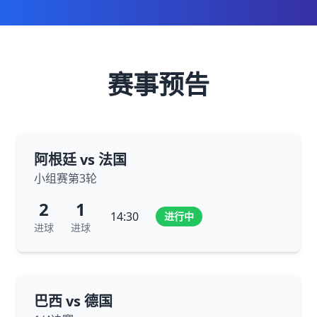
赛事预告
阿根廷 vs 法国
小组赛第3轮
2
1
14:30
进行中
进球
进球
巴西 vs 德国