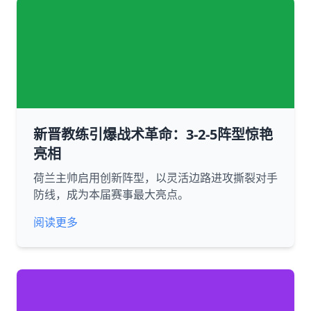
新晋教练引爆战术革命：3-2-5阵型惊艳
亮相
荷兰主帅启用创新阵型，以灵活边路进攻撕裂对手
防线，成为本届赛事最大亮点。
阅读更多