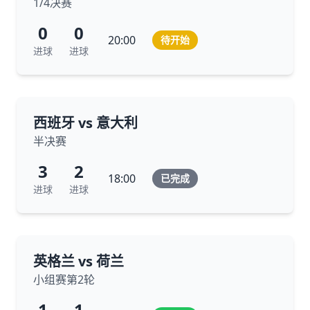
1/4决赛
0
0
20:00
待开始
进球
进球
西班牙 vs 意大利
半决赛
3
2
18:00
已完成
进球
进球
英格兰 vs 荷兰
小组赛第2轮
1
1