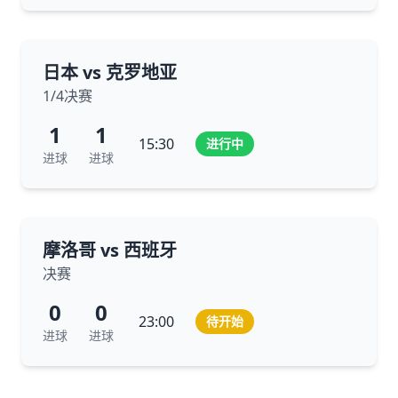
日本 vs 克罗地亚
1/4决赛
1
1
15:30
进行中
进球
进球
摩洛哥 vs 西班牙
决赛
0
0
23:00
待开始
进球
进球