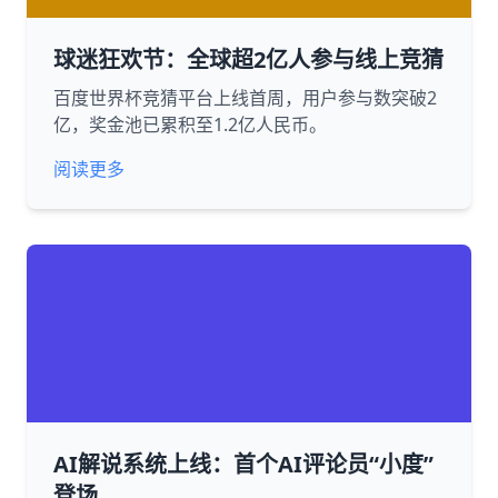
球迷狂欢节：全球超2亿人参与线上竞猜
百度世界杯竞猜平台上线首周，用户参与数突破2
亿，奖金池已累积至1.2亿人民币。
阅读更多
AI解说系统上线：首个AI评论员“小度”
登场