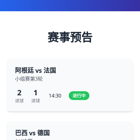
赛事预告
阿根廷 vs 法国
小组赛第3轮
2
1
14:30
进行中
进球
进球
巴西 vs 德国