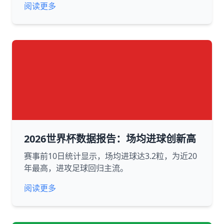
阅读更多
2026世界杯数据报告：场均进球创新高
赛事前10日统计显示，场均进球达3.2粒，为近20
年最高，进攻足球回归主流。
阅读更多