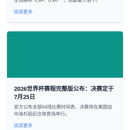
全场高呼“USA！USA！”，场面催人泪下。
阅读更多
2026世界杯赛程完整版公布：决赛定于
7月25日
官方公布全部64场比赛时间表，决赛将在美国加
州洛杉矶纪念体育场举行。
阅读更多