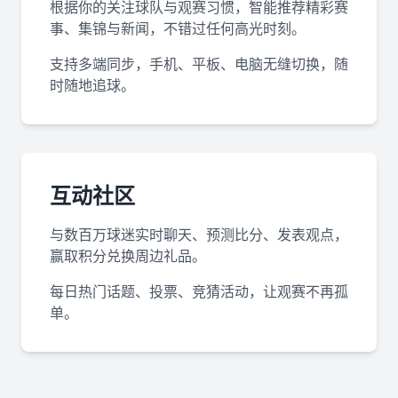
根据你的关注球队与观赛习惯，智能推荐精彩赛
事、集锦与新闻，不错过任何高光时刻。
支持多端同步，手机、平板、电脑无缝切换，随
时随地追球。
互动社区
与数百万球迷实时聊天、预测比分、发表观点，
赢取积分兑换周边礼品。
每日热门话题、投票、竞猜活动，让观赛不再孤
单。