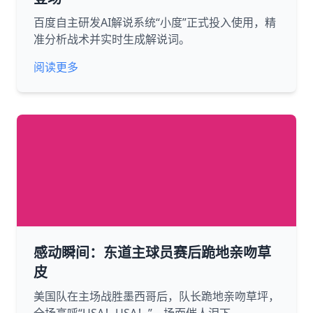
百度自主研发AI解说系统“小度”正式投入使用，精
准分析战术并实时生成解说词。
阅读更多
感动瞬间：东道主球员赛后跪地亲吻草
皮
美国队在主场战胜墨西哥后，队长跪地亲吻草坪，