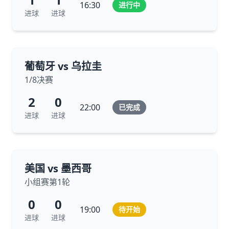
16:30
进行中
进球
进球
葡萄牙 vs 乌拉圭
1/8决赛
2
0
22:00
已完成
进球
进球
美国 vs 墨西哥
小组赛第1轮
0
0
19:00
待开始
进球
进球