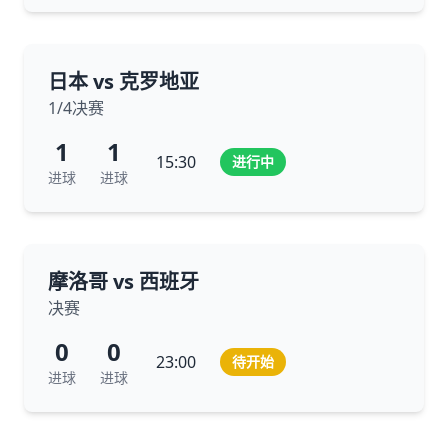
日本 vs 克罗地亚
1/4决赛
1
1
15:30
进行中
进球
进球
摩洛哥 vs 西班牙
决赛
0
0
23:00
待开始
进球
进球