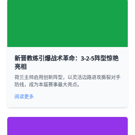
新晋教练引爆战术革命：3-2-5阵型惊艳
亮相
荷兰主帅启用创新阵型，以灵活边路进攻撕裂对手
防线，成为本届赛事最大亮点。
阅读更多