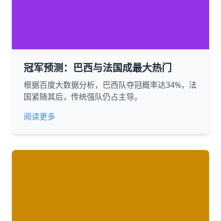
冠军预测：巴西与法国成最大热门
根据百度大数据分析，巴西队夺冠概率达34%，法
国紧随其后，传统强队仍占主导。
阅读更多