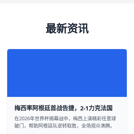
最新资讯
梅西率阿根廷首战告捷，2-1力克法国
在2026年世界杯揭幕战中，梅西上演精彩任意球
破门，帮助阿根廷队逆转取胜，全场观众沸腾。