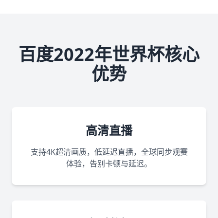
百度2022年世界杯核心
优势
高清直播
支持4K超清画质，低延迟直播，全球同步观赛
体验，告别卡顿与延迟。