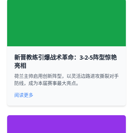
新晋教练引爆战术革命：3-2-5阵型惊艳
亮相
荷兰主帅启用创新阵型，以灵活边路进攻撕裂对手
防线，成为本届赛事最大亮点。
阅读更多