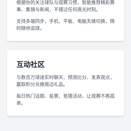
根据你的关注球队与观赛习惯，智能推荐精彩赛
事、集锦与新闻，不错过任何高光时刻。
支持多端同步，手机、平板、电脑无缝切换，随
时随地追球。
互动社区
与数百万球迷实时聊天、预测比分、发表观点，
赢取积分兑换周边礼品。
每日热门话题、投票、竞猜活动，让观赛不再孤
单。