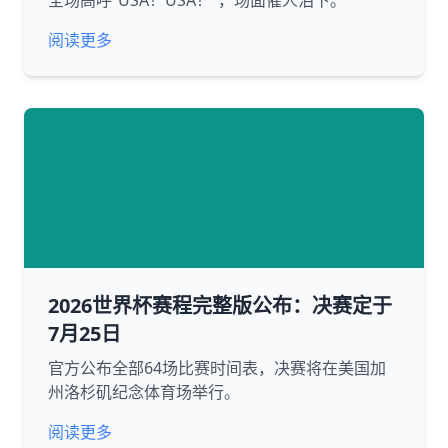
全场高呼“USA！USA！”，场面催人泪下。
阅读更多
2026世界杯赛程完整版公布：决赛定于
7月25日
官方公布全部64场比赛时间表，决赛将在美国加
州洛杉矶纪念体育场举行。
阅读更多