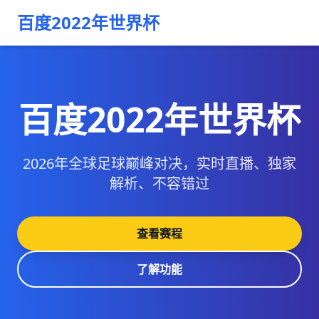
百度2022年世界杯
百度2022年世界杯
2026年全球足球巅峰对决，实时直播、独家
解析、不容错过
查看赛程
了解功能