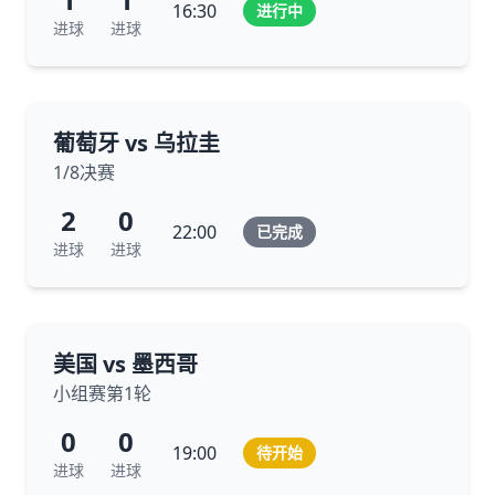
16:30
进行中
进球
进球
葡萄牙 vs 乌拉圭
1/8决赛
2
0
22:00
已完成
进球
进球
美国 vs 墨西哥
小组赛第1轮
0
0
19:00
待开始
进球
进球