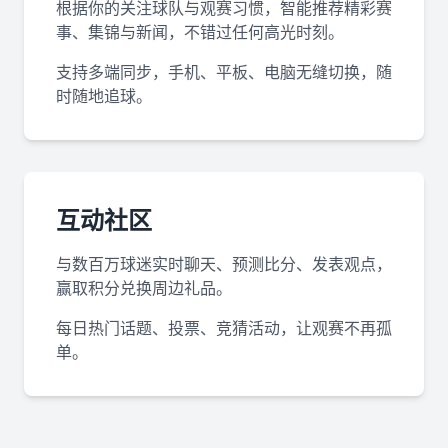
根据你的关注球队与观赛习惯，智能推荐精彩赛
事、集锦与新闻，不错过任何高光时刻。
支持多端同步，手机、平板、电脑无缝切换，随
时随地追球。
互动社区
与数百万球迷实时聊天、预测比分、发表观点，
赢取积分兑换周边礼品。
每日热门话题、投票、竞猜活动，让观赛不再孤
单。