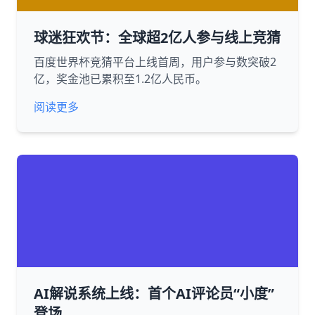
球迷狂欢节：全球超2亿人参与线上竞猜
百度世界杯竞猜平台上线首周，用户参与数突破2
亿，奖金池已累积至1.2亿人民币。
阅读更多
AI解说系统上线：首个AI评论员“小度”
登场