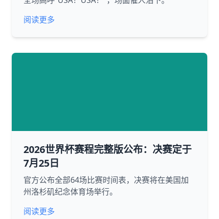
全场高呼“USA！USA！”，场面催人泪下。
阅读更多
2026世界杯赛程完整版公布：决赛定于
7月25日
官方公布全部64场比赛时间表，决赛将在美国加
州洛杉矶纪念体育场举行。
阅读更多