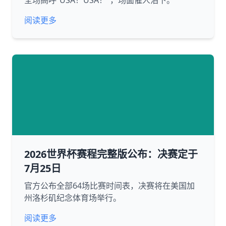
全场高呼“USA！USA！”，场面催人泪下。
阅读更多
2026世界杯赛程完整版公布：决赛定于
7月25日
官方公布全部64场比赛时间表，决赛将在美国加
州洛杉矶纪念体育场举行。
阅读更多