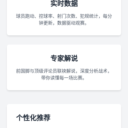
实时数据
球员跑动、控球率、射门次数、犯规统计，每分
钟更新，数据驱动观赛。
专家解说
前国脚与顶级评论员联袂解说，深度分析战术，
带你读懂每一场比赛。
个性化推荐