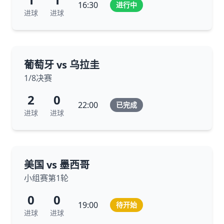
16:30
进行中
进球
进球
葡萄牙 vs 乌拉圭
1/8决赛
2
0
22:00
已完成
进球
进球
美国 vs 墨西哥
小组赛第1轮
0
0
19:00
待开始
进球
进球