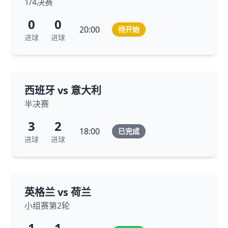
1/4决赛
0
0
20:00
待开始
进球
进球
西班牙 vs 意大利
半决赛
3
2
18:00
已完成
进球
进球
英格兰 vs 荷兰
小组赛第2轮
1
1