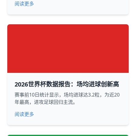
阅读更多
2026世界杯数据报告：场均进球创新高
赛事前10日统计显示，场均进球达3.2粒，为近20
年最高，进攻足球回归主流。
阅读更多