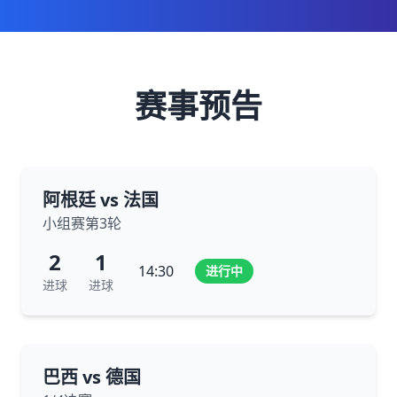
赛事预告
阿根廷 vs 法国
小组赛第3轮
2
1
14:30
进行中
进球
进球
巴西 vs 德国