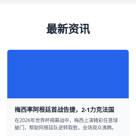
最新资讯
梅西率阿根廷首战告捷，2-1力克法国
在2026年世界杯揭幕战中，梅西上演精彩任意球
破门，帮助阿根廷队逆转取胜，全场观众沸腾。