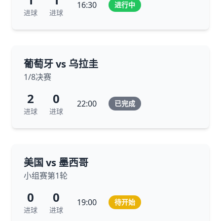
16:30
进行中
进球
进球
葡萄牙 vs 乌拉圭
1/8决赛
2
0
22:00
已完成
进球
进球
美国 vs 墨西哥
小组赛第1轮
0
0
19:00
待开始
进球
进球