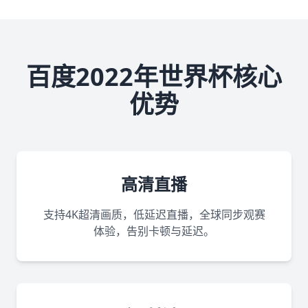
百度2022年世界杯核心
优势
高清直播
支持4K超清画质，低延迟直播，全球同步观赛
体验，告别卡顿与延迟。