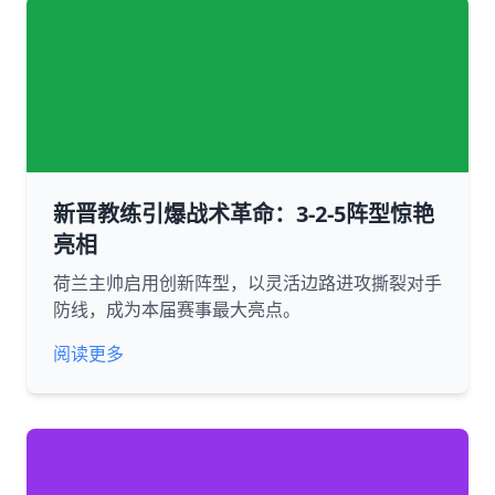
新晋教练引爆战术革命：3-2-5阵型惊艳
亮相
荷兰主帅启用创新阵型，以灵活边路进攻撕裂对手
防线，成为本届赛事最大亮点。
阅读更多