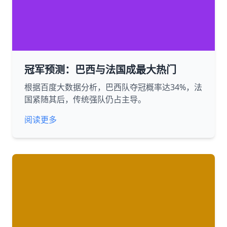
冠军预测：巴西与法国成最大热门
根据百度大数据分析，巴西队夺冠概率达34%，法
国紧随其后，传统强队仍占主导。
阅读更多