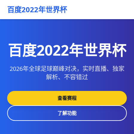
百度2022年世界杯
百度2022年世界杯
2026年全球足球巅峰对决，实时直播、独家
解析、不容错过
查看赛程
了解功能