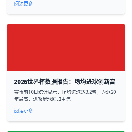
阅读更多
2026世界杯数据报告：场均进球创新高
赛事前10日统计显示，场均进球达3.2粒，为近20
年最高，进攻足球回归主流。
阅读更多