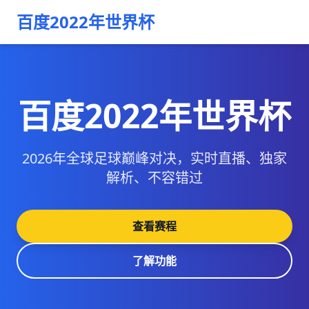
百度2022年世界杯
百度2022年世界杯
2026年全球足球巅峰对决，实时直播、独家
解析、不容错过
查看赛程
了解功能