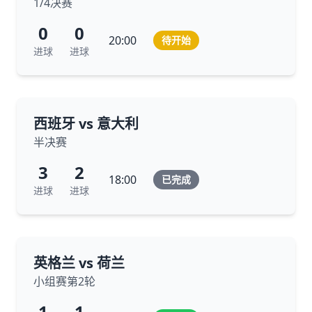
1/4决赛
0
0
20:00
待开始
进球
进球
西班牙 vs 意大利
半决赛
3
2
18:00
已完成
进球
进球
英格兰 vs 荷兰
小组赛第2轮
1
1