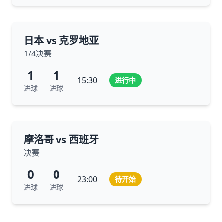
日本 vs 克罗地亚
1/4决赛
1
1
15:30
进行中
进球
进球
摩洛哥 vs 西班牙
决赛
0
0
23:00
待开始
进球
进球