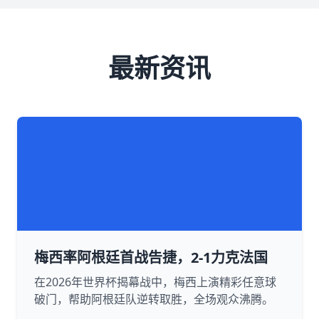
最新资讯
梅西率阿根廷首战告捷，2-1力克法国
在2026年世界杯揭幕战中，梅西上演精彩任意球
破门，帮助阿根廷队逆转取胜，全场观众沸腾。