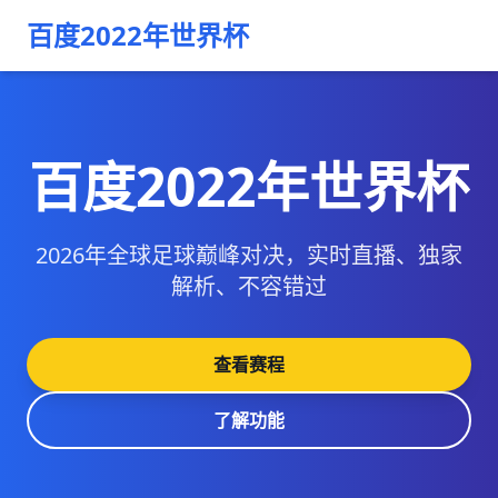
百度2022年世界杯
百度2022年世界杯
2026年全球足球巅峰对决，实时直播、独家
解析、不容错过
查看赛程
了解功能