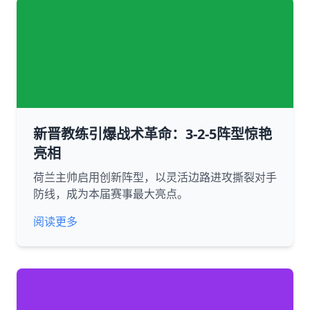
新晋教练引爆战术革命：3-2-5阵型惊艳
亮相
荷兰主帅启用创新阵型，以灵活边路进攻撕裂对手
防线，成为本届赛事最大亮点。
阅读更多