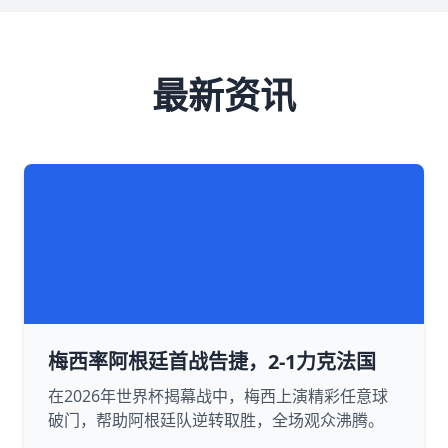
最新资讯
梅西率阿根廷首战告捷，2-1力克法国
在2026年世界杯揭幕战中，梅西上演精彩任意球
破门，帮助阿根廷队逆转取胜，全场观众沸腾。