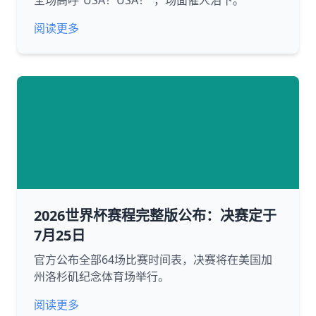
全场高呼“USA！USA！”，场面催人泪下。
阅读更多
2026世界杯赛程完整版公布：决赛定于
7月25日
官方公布全部64场比赛时间表，决赛将在美国加
州洛杉矶纪念体育场举行。
阅读更多