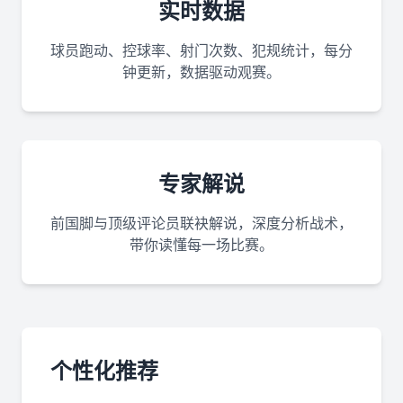
实时数据
球员跑动、控球率、射门次数、犯规统计，每分
钟更新，数据驱动观赛。
专家解说
前国脚与顶级评论员联袂解说，深度分析战术，
带你读懂每一场比赛。
个性化推荐