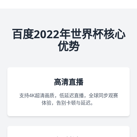
百度2022年世界杯核心
优势
高清直播
支持4K超清画质，低延迟直播，全球同步观赛
体验，告别卡顿与延迟。