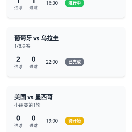
16:30
进行中
进球
进球
葡萄牙 vs 乌拉圭
1/8决赛
2
0
22:00
已完成
进球
进球
美国 vs 墨西哥
小组赛第1轮
0
0
19:00
待开始
进球
进球