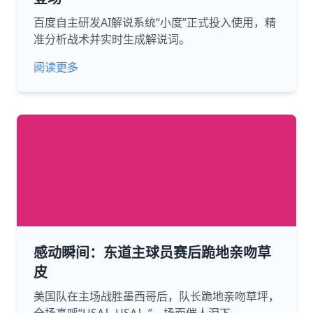
百度自主研发AI解说系统“小度”正式投入使用，精
准分析战术并实时生成解说词。
阅读更多
感动瞬间：东道主球员赛后跪地亲吻草
皮
美国队在主场战胜墨西哥后，队长跪地亲吻草坪，