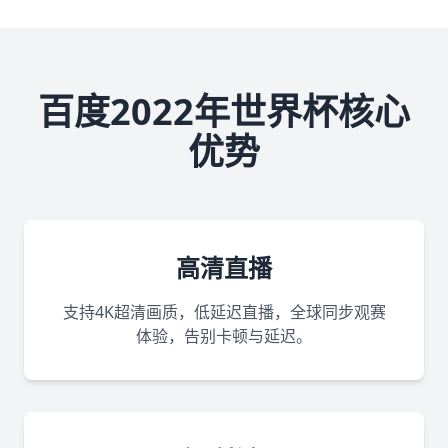
百度2022年世界杯核心
优势
高清直播
支持4K超清画质，低延迟直播，全球同步观赛
体验，告别卡顿与延迟。