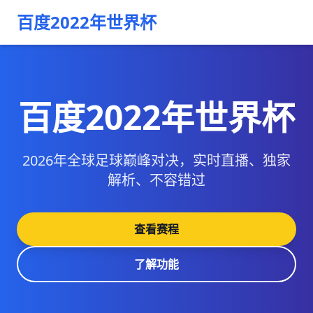
百度2022年世界杯
百度2022年世界杯
2026年全球足球巅峰对决，实时直播、独家
解析、不容错过
查看赛程
了解功能