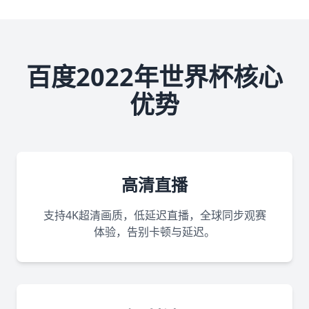
百度2022年世界杯核心
优势
高清直播
支持4K超清画质，低延迟直播，全球同步观赛
体验，告别卡顿与延迟。