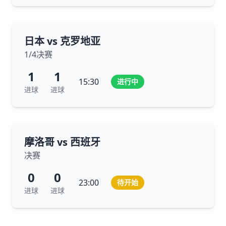
日本 vs 克罗地亚
1/4决赛
1
1
15:30
进行中
进球
进球
摩洛哥 vs 西班牙
决赛
0
0
23:00
待开始
进球
进球