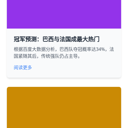
冠军预测：巴西与法国成最大热门
根据百度大数据分析，巴西队夺冠概率达34%，法
国紧随其后，传统强队仍占主导。
阅读更多