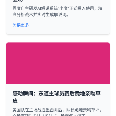
百度自主研发AI解说系统“小度”正式投入使用，精
准分析战术并实时生成解说词。
阅读更多
感动瞬间：东道主球员赛后跪地亲吻草
皮
美国队在主场战胜墨西哥后，队长跪地亲吻草坪，